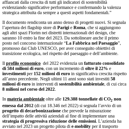
affiancati dalla crescita di tutti gli indicatori di sostenibilità
evidenziando significative performance e confermando la valenza
strategica attribuita da sempre a questi aspetti fondamentali.”
Il documento rendiconta un anno denso di progetti nuovi. Si segnala
l’apertura dei flagship store di
Parigi
e
Roma
, che si aggiungono
agli altri spazi Florim nei distretti internazionali del design, che
saranno 10 entro la fine del 2023. Da sottolineare anche il primo
posto nel concorso internazionale “
La Fabbrica nel Paesaggio
”,
promosso dai Club UNESCO, per aver conseguito obiettivi di
transizione ecologica, nel rispetto del paesaggio e dell’ambiente.
Il
profilo economico
del 2022 evidenzia un
fatturato consolidato
di 584 milioni di euro
, con un incremento di
oltre il 22%
e
investimenti
per
152 milioni di euro
in significativa crescita rispetto
all’anno precedente. Negli ultimi 11 anni sono stati investiti
58
milioni di euro
in interventi di
sostenibilità ambientale
, di cui circa
8 milioni nel corso del 2022
.
In
materia ambientale
oltre alle
129.388 tonnellate di CO
non
2
emessa dal 2012
(di cui 18.346 nel 2022) si segnala l’avvio di un
progetto di decarbonizzazione
che prevede la misurazione
dell’impatto delle attività aziendali al fine di implementare una
strategia di progressiva riduzione delle emissioni
. L’azienda ha
avviato nel 2023 un progetto pilota di
e-mobility
per il trasporto