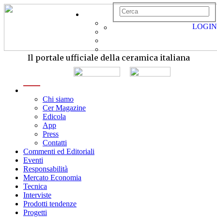
LOGIN
Il portale ufficiale della ceramica italiana
menu
Chi siamo
Cer Magazine
Edicola
App
Press
Contatti
Commenti ed Editoriali
Eventi
Responsabilità
Mercato Economia
Tecnica
Interviste
Prodotti tendenze
Progetti