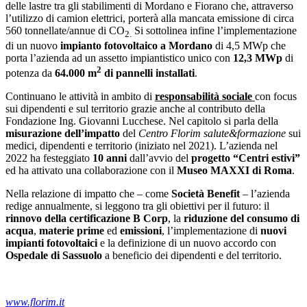
delle lastre tra gli stabilimenti di Mordano e Fiorano che, attraverso
l’utilizzo di camion elettrici, porterà alla mancata emissione di circa
560 tonnellate/annue di CO
Si sottolinea infine l’implementazione
2.
di un nuovo
impianto fotovoltaico a Mordano
di 4,5 MWp che
porta l’azienda ad un assetto impiantistico unico con
12,3 MWp
di
2
potenza da
64.000 m
di pannelli installati
.
Continuano le attività in ambito di
responsabilità sociale
con focus
sui dipendenti e sul territorio grazie anche al contributo della
Fondazione Ing. Giovanni Lucchese. Nel capitolo si parla della
misurazione dell’impatto
del
Centro Florim salute&formazione
sui
medici, dipendenti e territorio (iniziato nel 2021). L’azienda nel
2022 ha festeggiato
10 anni
dall’avvio del
progetto “Centri estivi”
ed ha attivato una collaborazione con il
Museo MAXXI di Roma
.
Nella relazione di impatto che – come
Società Benefit
– l’azienda
redige annualmente, si leggono tra gli obiettivi per il futuro: il
rinnovo della certificazione B Corp
, la
riduzione del consumo di
acqua
,
materie prime
ed
emissioni
, l’implementazione di
nuovi
impianti fotovoltaici
e la definizione di un nuovo accordo con
Ospedale di Sassuolo
a beneficio dei dipendenti e del territorio.
www.florim.it