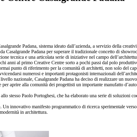
algrande Padana, sistema ideato dall’azienda, a servizio della creatività
eati da Casalgrande Padana per superare il tradizionale concetto di sho
e tecnica e una articolata serie di iniziative nel campo dell’architettu
pochi anni al primo Creative Centre sorto a pochi passi dal polo produtti
mai punto di riferimento per la comunità di architetti, non solo del c
vvicendarsi numerosi e importanti protagonisti internazionali dell’archite
a livello nazionale, Casalgrande Padana ha deciso di realizzare un nuo
e per aprire alla comunità dei progettisti un importante manufatto d’auto
allo stesso Paolo Portoghesi, che ha elaborato una serie di soluzioni coe
. Un innovativo manifesto programmatico di ricerca sperimentale verso u
modernità in architettura.