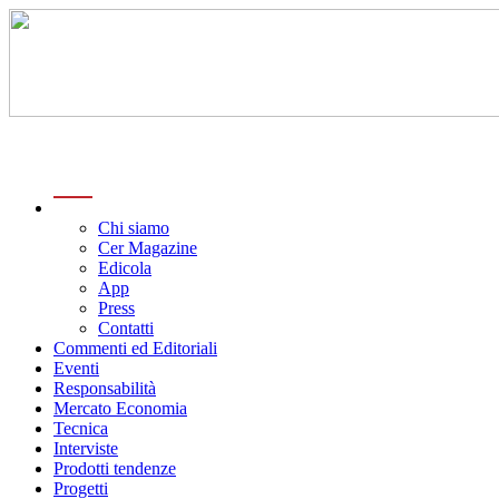
menu
Chi siamo
Cer Magazine
Edicola
App
Press
Contatti
Commenti ed Editoriali
Eventi
Responsabilità
Mercato Economia
Tecnica
Interviste
Prodotti tendenze
Progetti