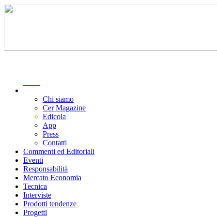
menu
Chi siamo
Cer Magazine
Edicola
App
Press
Contatti
Commenti ed Editoriali
Eventi
Responsabilità
Mercato Economia
Tecnica
Interviste
Prodotti tendenze
Progetti