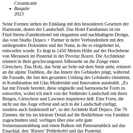
Ceramicarte
Baujahr
2023
Seine Formen stehen im Einklang mit den besonderen Gesetzen der
Harmonie, denen der Landschaft. Das Hotel Familiamus ist ein
Fünf-Sterne-Familienhotel mit elegantem und nachhaltigem Design,
das vom Studio Dejaco + Partner in tiefer Verbundenheit mit den
umliegenden Dolomiten und der Natur, in die es eingebettet ist,
entworfen wurde. Es liegt in 1450 Metern Höhe auf der Hochebene
von Meransen im Pustertal in der Provinz Bozen. Die Architektur
erinnert in ihrer geschwungenen Silhouette an die Zunge eines
Gletschers. Das Holz, das Seite an Seite mit dem Stein steht, erinnert
an die alpine Tradition, die das Innere des Gebäudes prägt, während
die Fassade, die fast den gesamten Umfang des Gebäudes einnimmt,
in Kombination mit Glas Modernität und Innovation ausstrahlt. „Es
hat mir Freude bereitet, diese originelle und harmonische Form zu
entwerfen, wobei ich mich von der Südtiroler Landschaft mit ihren
Bergen, Gletschern und Lawinen inspirieren ließ. Eine Form, die
nicht nur das Auge erfreut und sich in die Landschaft einfügt,
sondern auch funktionell ist“, so der Architekt Ralf Dejaco. Die 70
Zimmer, die bis ins kleinste Detail auf die Bedürfnisse von Familien
zugeschnitten sind, verfügen über eine sehr gute
Sonnenausstrahlung und einen Balkon mit Panoramablick auf das
Eisacktal, den ‘Riesen’ Peitlerkofel und das Pustertal.