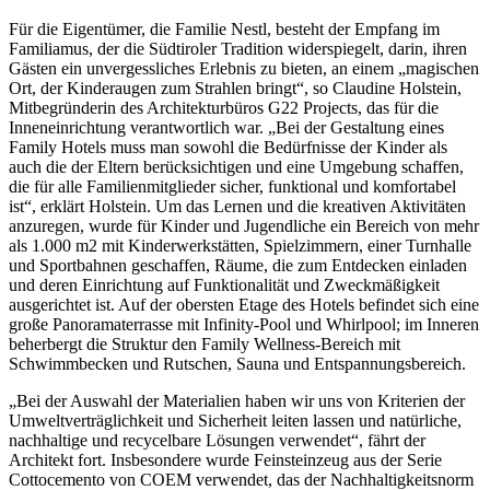
Für die Eigentümer, die Familie Nestl, besteht der Empfang im
Familiamus, der die Südtiroler Tradition widerspiegelt, darin, ihren
Gästen ein unvergessliches Erlebnis zu bieten, an einem „magischen
Ort, der Kinderaugen zum Strahlen bringt“, so Claudine Holstein,
Mitbegründerin des Architekturbüros G22 Projects, das für die
Inneneinrichtung verantwortlich war. „Bei der Gestaltung eines
Family Hotels muss man sowohl die Bedürfnisse der Kinder als
auch die der Eltern berücksichtigen und eine Umgebung schaffen,
die für alle Familienmitglieder sicher, funktional und komfortabel
ist“, erklärt Holstein. Um das Lernen und die kreativen Aktivitäten
anzuregen, wurde für Kinder und Jugendliche ein Bereich von mehr
als 1.000 m2 mit Kinderwerkstätten, Spielzimmern, einer Turnhalle
und Sportbahnen geschaffen, Räume, die zum Entdecken einladen
und deren Einrichtung auf Funktionalität und Zweckmäßigkeit
ausgerichtet ist. Auf der obersten Etage des Hotels befindet sich eine
große Panoramaterrasse mit Infinity-Pool und Whirlpool; im Inneren
beherbergt die Struktur den Family Wellness-Bereich mit
Schwimmbecken und Rutschen, Sauna und Entspannungsbereich.
„Bei der Auswahl der Materialien haben wir uns von Kriterien der
Umweltverträglichkeit und Sicherheit leiten lassen und natürliche,
nachhaltige und recycelbare Lösungen verwendet“, fährt der
Architekt fort. Insbesondere wurde Feinsteinzeug aus der Serie
Cottocemento von COEM verwendet, das der Nachhaltigkeitsnorm