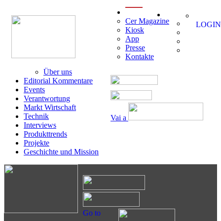
menu
Cer Magazine
LOGIN
Kiosk
App
Presse
Kontakte
Über uns
Editorial Kommentare
Events
Verantwortung
Markt Wirtschaft
Technik
Vai a
Interviews
Produkttrends
Projekte
Geschichte und Mission
Go to