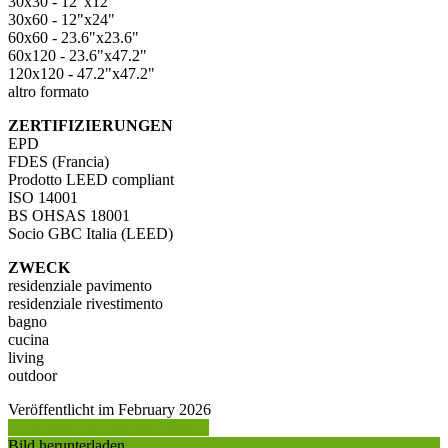
30x30 - 12"x12"
30x60 - 12"x24"
60x60 - 23.6"x23.6"
60x120 - 23.6"x47.2"
120x120 - 47.2"x47.2"
altro formato
ZERTIFIZIERUNGEN
EPD
FDES (Francia)
Prodotto LEED compliant
ISO 14001
BS OHSAS 18001
Socio GBC Italia (LEED)
ZWECK
residenziale pavimento
residenziale rivestimento
bagno
cucina
living
outdoor
Veröffentlicht im February 2026
Produktinformation anfordern >
Bild herunterladen