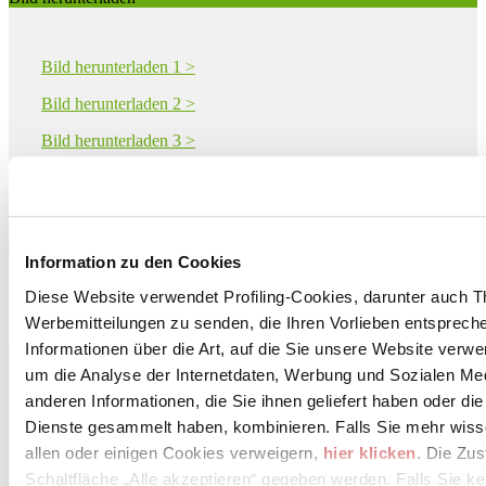
Bild herunterladen 1 >
Bild herunterladen 2 >
Bild herunterladen 3 >
Bild herunterladen 4 >
Download PDF
Information zu den Cookies
Diese Website verwendet Profiling-Cookies, darunter auch T
Werbemitteilungen zu senden, die Ihren Vorlieben entspreche
Informationen über die Art, auf die Sie unsere Website verwe
MONOCIBEC - FINCIBEC S.p.A.
Via Valle d'Aosta 47
um die Analyse der Internetdaten, Werbung und Sozialen Me
SASSUOLO, 41049
anderen Informationen, die Sie ihnen geliefert haben oder di
Modena
Dienste gesammelt haben, kombinieren. Falls Sie mehr wis
Tel. 0536861300
allen oder einigen Cookies verweigern,
hier klicken
. Die Zu
Schaltfläche „Alle akzeptieren“ gegeben werden. Falls Sie ke