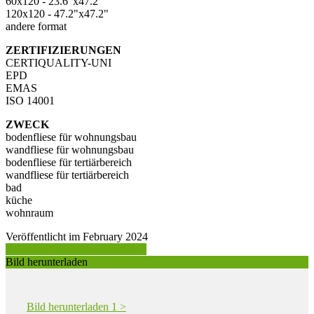
60x120 - 23.6"x47.2"
120x120 - 47.2"x47.2"
andere format
ZERTIFIZIERUNGEN
CERTIQUALITY-UNI
EPD
EMAS
ISO 14001
ZWECK
bodenfliese für wohnungsbau
wandfliese für wohnungsbau
bodenfliese für tertiärbereich
wandfliese für tertiärbereich
bad
küche
wohnraum
Veröffentlicht im February 2024
Produktinformation anfordern >
Bild herunterladen
Bild herunterladen 1 >