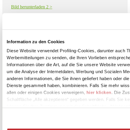
Bild herunterladen 2 >
Bild herunterladen 3 >
Bild herunterladen 4 >
Bild herunterladen 5 >
Information zu den Cookies
Diese Website verwendet Profiling-Cookies, darunter auch T
IMOLACERAMICA - COOPERATIVA CERAMICA
Werbemitteilungen zu senden, die Ihren Vorlieben entspreche
D'IMOLA S.c.
Informationen über die Art, auf die Sie unsere Website verwe
Via Vittorio Veneto 13
IMOLA, 40026
um die Analyse der Internetdaten, Werbung und Sozialen Me
Bologna
anderen Informationen, die Sie ihnen geliefert haben oder di
Dienste gesammelt haben, kombinieren. Falls Sie mehr wis
Tel. 0542 601601
allen oder einigen Cookies verweigern,
hier klicken
. Die Zu
Fax 0542 31749
Schaltfläche „Alle akzeptieren“ gegeben werden. Falls Sie ke
können Sie Ihre Zustimmung mit der Schaltfläche „Ablehnen“
[email protected]
www.ccimola.it