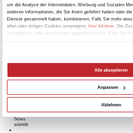
PANARIA CERAMICA - PANARIAGROUP INDUSTRIE
um die Analyse der Internetdaten, Werbung und Sozialen Me
CERAMICHE S.p.A.
Via Panaria Bassa 22/A
anderen Informationen, die Sie ihnen geliefert haben oder di
FINALE EMILIA, 41034
Dienste gesammelt haben, kombinieren. Falls Sie mehr wis
Modena
allen oder einigen Cookies verweigern,
hier klicken
. Die Zu
Tel. 0535 95111
Schaltfläche „Alle akzeptieren“ gegeben werden. Falls Sie ke
können Sie Ihre Zustimmung mit der Schaltfläche „Ablehnen“
Fax 0535 90503
[email protected]
www.panaria.it
Alle akzeptieren
Anpassen
Ablehnen
News
aziende