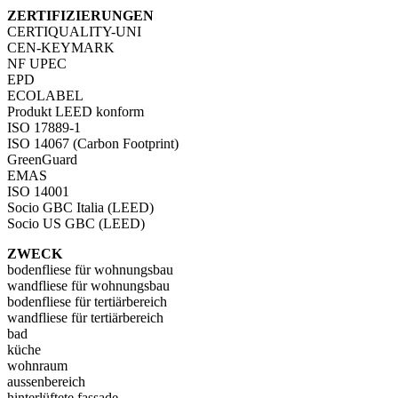
ZERTIFIZIERUNGEN
CERTIQUALITY-UNI
CEN-KEYMARK
NF UPEC
EPD
ECOLABEL
Produkt LEED konform
ISO 17889-1
ISO 14067 (Carbon Footprint)
GreenGuard
EMAS
ISO 14001
Socio GBC Italia (LEED)
Socio US GBC (LEED)
ZWECK
bodenfliese für wohnungsbau
wandfliese für wohnungsbau
bodenfliese für tertiärbereich
wandfliese für tertiärbereich
bad
küche
wohnraum
aussenbereich
hinterlüftete fassade