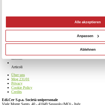
[email protected]
www.fondovalle.it
Alle akzeptieren
Anpassen
Ablehnen
News
aziende
Articoli
Über uns
Mog 231/01
Privacy
Cookie Policy
Credits
Edi.Cer S.p.a. Società unipersonale
Viale Monte Santo, 40 - 41049 Sassuolo (MO) - Italy