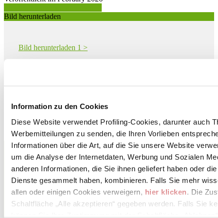
Produktinformation anfordern >
Bild herunterladen
Bild herunterladen 1 >
Bild herunterladen 2 >
Bild herunterladen 3 >
Bild herunterladen 4 >
Information zu den Cookies
Bild herunterladen 5 >
Diese Website verwendet Profiling-Cookies, darunter auch T
Werbemitteilungen zu senden, die Ihren Vorlieben entspreche
CERAMICA FONDOVALLE S.p.A.
Informationen über die Art, auf die Sie unsere Website verwe
Via Rio Piodo 12
um die Analyse der Internetdaten, Werbung und Sozialen Me
TORRE MAINA, 41050
anderen Informationen, die Sie ihnen geliefert haben oder di
Modena
Dienste gesammelt haben, kombinieren. Falls Sie mehr wis
Tel. 0536934211
allen oder einigen Cookies verweigern,
hier klicken
. Die Zu
Schaltfläche „Alle akzeptieren“ gegeben werden. Falls Sie ke
Fax 0536934250
können Sie Ihre Zustimmung mit der Schaltfläche „Ablehnen“