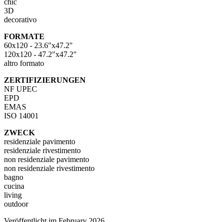
chic
3D
decorativo
FORMATE
60x120 - 23.6"x47.2"
120x120 - 47.2"x47.2"
altro formato
ZERTIFIZIERUNGEN
NF UPEC
EPD
EMAS
ISO 14001
ZWECK
residenziale pavimento
residenziale rivestimento
non residenziale pavimento
non residenziale rivestimento
bagno
cucina
living
outdoor
Veröffentlicht im February 2026