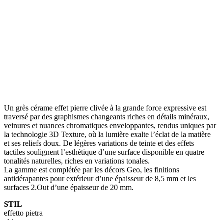
Un grès cérame effet pierre clivée à la grande force expressive est
traversé par des graphismes changeants riches en détails minéraux,
veinures et nuances chromatiques enveloppantes, rendus uniques par
la technologie 3D Texture, où la lumière exalte l’éclat de la matière
et ses reliefs doux. De légères variations de teinte et des effets
tactiles soulignent l’esthétique d’une surface disponible en quatre
tonalités naturelles, riches en variations tonales.
La gamme est complétée par les décors Geo, les finitions
antidérapantes pour extérieur d’une épaisseur de 8,5 mm et les
surfaces 2.Out d’une épaisseur de 20 mm.
STIL
effetto pietra