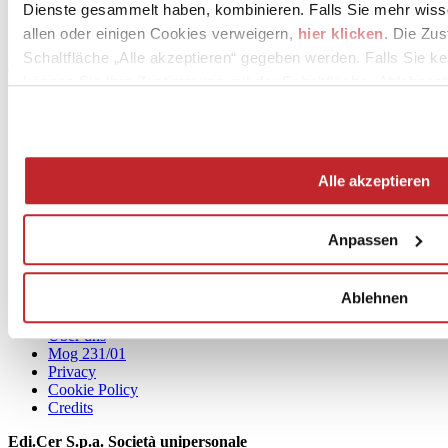
Dienste gesammelt haben, kombinieren. Falls Sie mehr wis
[email protected]
allen oder einigen Cookies verweigern,
hier klicken
. Die Zu
Schaltfläche „Alle akzeptieren“ gegeben werden. Falls Sie ke
www.modaceramica.it
können Sie Ihre Zustimmung mit der Schaltfläche „Ablehnen“
Alle akzeptieren
Anpassen
News
aziende
Ablehnen
Articoli
Über uns
Mog 231/01
Privacy
Cookie Policy
Credits
Edi.Cer S.p.a. Società unipersonale