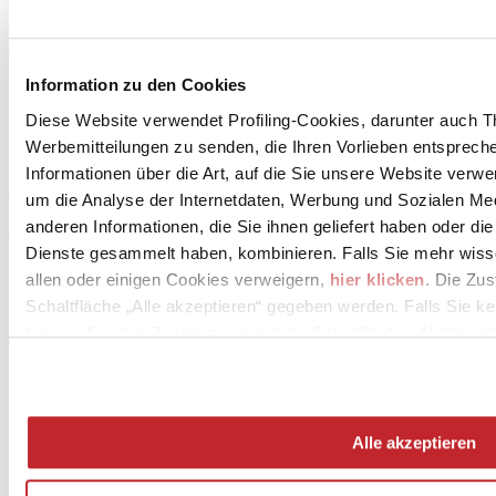
Download PDF
Information zu den Cookies
Diese Website verwendet Profiling-Cookies, darunter auch T
DECORATORI BASSANESI S.r.l.
Werbemitteilungen zu senden, die Ihren Vorlieben entspreche
Via Vallina Orticella 24
Informationen über die Art, auf die Sie unsere Website verwe
BORSO DEL GRAPPA, 31030
um die Analyse der Internetdaten, Werbung und Sozialen Me
Treviso
anderen Informationen, die Sie ihnen geliefert haben oder di
Tel. 0423 910076
Dienste gesammelt haben, kombinieren. Falls Sie mehr wis
allen oder einigen Cookies verweigern,
hier klicken
. Die Zu
Fax 0423 561188
Schaltfläche „Alle akzeptieren“ gegeben werden. Falls Sie ke
[email protected]
können Sie Ihre Zustimmung mit der Schaltfläche „Ablehnen“
www.decoratoribassanesi.it
Alle akzeptieren