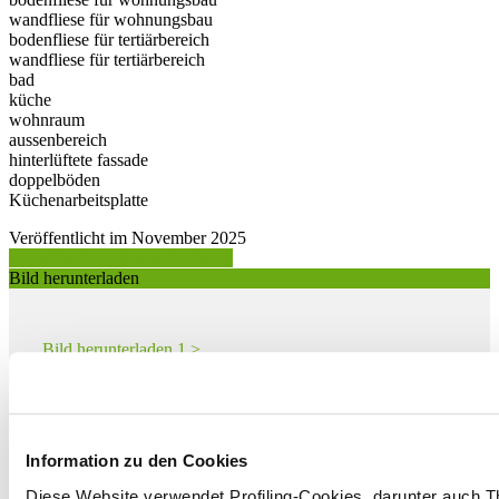
wandfliese für wohnungsbau
bodenfliese für tertiärbereich
wandfliese für tertiärbereich
bad
küche
wohnraum
aussenbereich
hinterlüftete fassade
doppelböden
Küchenarbeitsplatte
Veröffentlicht im November 2025
Produktinformation anfordern >
Bild herunterladen
Bild herunterladen 1 >
Bild herunterladen 2 >
Bild herunterladen 3 >
Information zu den Cookies
Bild herunterladen 4 >
Diese Website verwendet Profiling-Cookies, darunter auch T