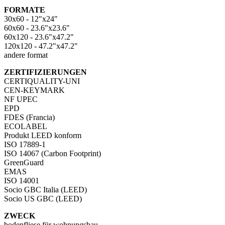
FORMATE
30x60 - 12"x24"
60x60 - 23.6"x23.6"
60x120 - 23.6"x47.2"
120x120 - 47.2"x47.2"
andere format
ZERTIFIZIERUNGEN
CERTIQUALITY-UNI
CEN-KEYMARK
NF UPEC
EPD
FDES (Francia)
ECOLABEL
Produkt LEED konform
ISO 17889-1
ISO 14067 (Carbon Footprint)
GreenGuard
EMAS
ISO 14001
Socio GBC Italia (LEED)
Socio US GBC (LEED)
ZWECK
bodenfliese für wohnungsbau