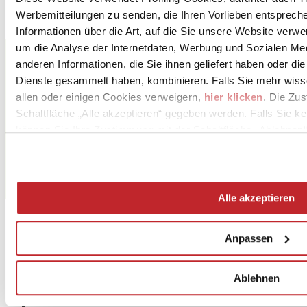
Bild herunterladen 5 >
Werbemitteilungen zu senden, die Ihren Vorlieben entspreche
Informationen über die Art, auf die Sie unsere Website verwe
LEA CERAMICHE - PANARIAGROUP INDUSTRIE
um die Analyse der Internetdaten, Werbung und Sozialen Me
CERAMICHE S.p.A.
anderen Informationen, die Sie ihnen geliefert haben oder di
Via Cameazzo 21
Dienste gesammelt haben, kombinieren. Falls Sie mehr wis
FIORANO MODENESE, 41042
Modena
allen oder einigen Cookies verweigern,
hier klicken
. Die Zu
Schaltfläche „Alle akzeptieren“ gegeben werden. Falls Sie ke
Tel. 0536 837811
können Sie Ihre Zustimmung mit der Schaltfläche „Ablehnen“
Fax 0536 830326
[email protected]
www.leaceramiche.it
Alle akzeptieren
Anpassen
Ablehnen