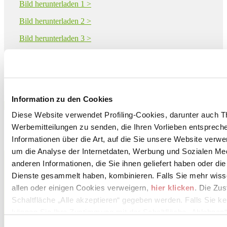
Bild herunterladen 1 >
Bild herunterladen 2 >
Bild herunterladen 3 >
Bild herunterladen 4 >
Bild herunterladen 5 >
Information zu den Cookies
Download PDF
Diese Website verwendet Profiling-Cookies, darunter auch T
Werbemitteilungen zu senden, die Ihren Vorlieben entspreche
Informationen über die Art, auf die Sie unsere Website verwe
um die Analyse der Internetdaten, Werbung und Sozialen Me
CERAMICHE REFIN S.p.A.
anderen Informationen, die Sie ihnen geliefert haben oder di
Via 1^ Maggio 22
SALVATERRA, 42013
Dienste gesammelt haben, kombinieren. Falls Sie mehr wis
Reggio Emilia
allen oder einigen Cookies verweigern,
hier klicken
. Die Zu
Schaltfläche „Alle akzeptieren“ gegeben werden. Falls Sie ke
Tel. 0522990499
können Sie Ihre Zustimmung mit der Schaltfläche „Ablehnen“
Fax 0522841530