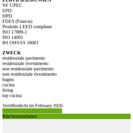
NF UPEC
EPD
HPD
FDES (Francia)
Prodotto LEED compliant
ISO 17889-1
ISO 14001
BS OHSAS 18001
ZWECK
residenziale pavimento
residenziale rivestimento
non residenziale pavimento
non residenziale rivestimento
bagno
cucina
living
top cucina
Veröffentlicht im February 2026
Produktinformation anfordern >
Bild herunterladen