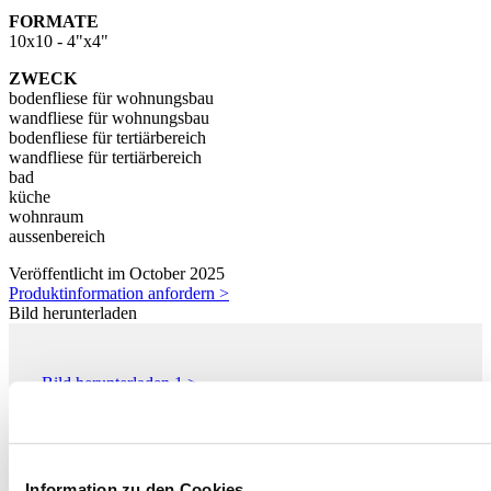
FORMATE
10x10 - 4"x4"
ZWECK
bodenfliese für wohnungsbau
wandfliese für wohnungsbau
bodenfliese für tertiärbereich
wandfliese für tertiärbereich
bad
küche
wohnraum
aussenbereich
Veröffentlicht im October 2025
Produktinformation anfordern >
Bild herunterladen
Bild herunterladen 1 >
Bild herunterladen 2 >
Bild herunterladen 3 >
Information zu den Cookies