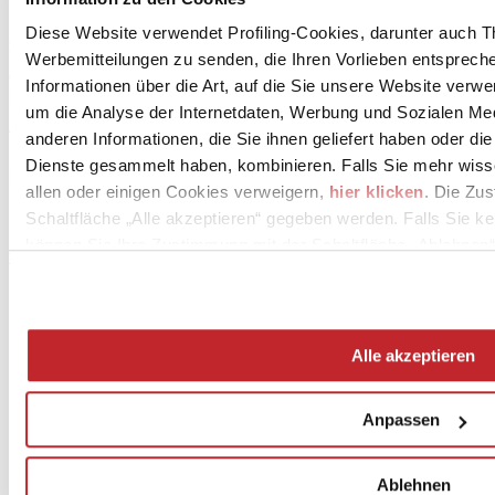
Diese Website verwendet Profiling-Cookies, darunter auch T
APPIANI - GRUPPO BARDELLI S.p.A.
Via Papa Giovanni XXIII 10
Werbemitteilungen zu senden, die Ihren Vorlieben entspreche
CERRIONE, 13882
Informationen über die Art, auf die Sie unsere Website verwe
Biella
um die Analyse der Internetdaten, Werbung und Sozialen Me
Tel. 015 6721
anderen Informationen, die Sie ihnen geliefert haben oder di
Dienste gesammelt haben, kombinieren. Falls Sie mehr wis
Fax
allen oder einigen Cookies verweigern,
hier klicken
. Die Zu
[email protected]
Schaltfläche „Alle akzeptieren“ gegeben werden. Falls Sie ke
können Sie Ihre Zustimmung mit der Schaltfläche „Ablehnen“
www.gruppobardelli.com
Alle akzeptieren
Anpassen
News
aziende
Ablehnen