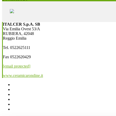
ITALCER S.p.A. SB
Via Emilia Ovest 53/A
RUBIERA, 42048
Reggio Emilia
Tel. 0522625111
Fax 0522620429
[email protected]
www.ceramicarondine.it