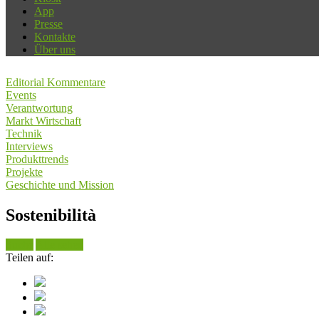
App
Presse
Kontakte
Über uns
Editorial Kommentare
Events
Verantwortung
Markt Wirtschaft
Technik
Interviews
Produkttrends
Projekte
Geschichte und Mission
Sostenibilità
Suche
Alle sehen
Teilen auf: