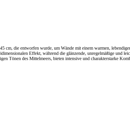
,8×45 cm, die entworfen wurde, um Wände mit einem warmen, lebendigen 
dreidimensionalen Effekt, während die glänzende, unregelmäßige und le
rzigen Tönen des Mittelmeers, bieten intensive und charakterstarke Ko