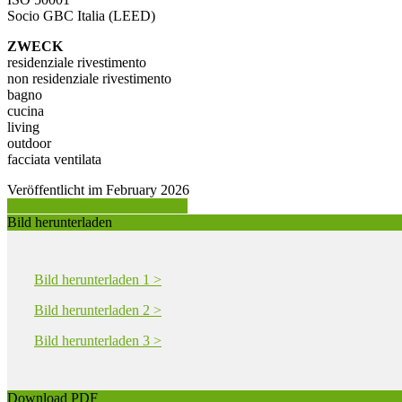
Socio GBC Italia (LEED)
ZWECK
residenziale rivestimento
non residenziale rivestimento
bagno
cucina
living
outdoor
facciata ventilata
Veröffentlicht im February 2026
Produktinformation anfordern >
Bild herunterladen
Bild herunterladen 1 >
Bild herunterladen 2 >
Bild herunterladen 3 >
Download PDF