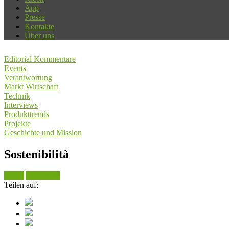
App
Presse
Kontakte
Über uns
Editorial Kommentare
Events
Verantwortung
Markt Wirtschaft
Technik
Interviews
Produkttrends
Projekte
Geschichte und Mission
Sostenibilità
Suche
Alle sehen
Teilen auf: