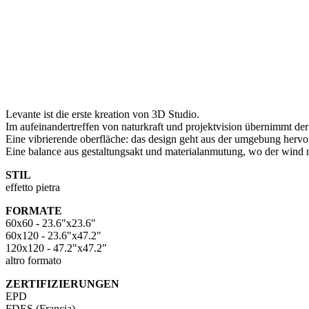
Levante ist die erste kreation von 3D Studio.
Im aufeinandertreffen von naturkraft und projektvision übernimmt der w
Eine vibrierende oberfläche: das design geht aus der umgebung hervor, 
Eine balance aus gestaltungsakt und materialanmutung, wo der wind ni
STIL
effetto pietra
FORMATE
60x60 - 23.6"x23.6"
60x120 - 23.6"x47.2"
120x120 - 47.2"x47.2"
altro formato
ZERTIFIZIERUNGEN
EPD
FDES (Francia)