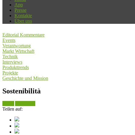
App
Presse
Kontakte
Über uns
Editorial Kommentare
Events
Verantwortung
Markt Wirtschaft
Technik
Interviews
Produkttrends
Projekte
Geschichte und Mission
Sostenibilità
Suche
Alle sehen
Teilen auf: