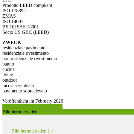
Prodotto LEED compliant
ISO 17889-1
EMAS
ISO 14001
BS OHSAS 18001
Socio US GBC (LEED)
ZWECK
residenziale pavimento
residenziale rivestimento
non residenziale rivestimento
bagno
cucina
living
outdoor
facciata ventilata
pavimento sopraelevato
Veröffentlicht im February 2026
Produktinformation anfordern >
Bild herunterladen
Bild herunterladen 1 >