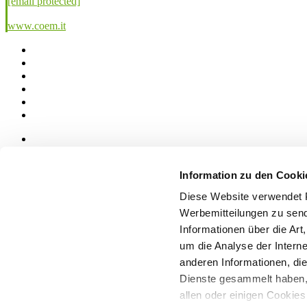
[email protected]
www.coem.it
News
aziende
Information zu den Cooki
Articoli
Diese Website verwendet P
Über uns
Werbemitteilungen zu send
Mog 231/01
Informationen über die Art
Privacy
um die Analyse der Intern
Cookie Policy
Credits
anderen Informationen, die
Dienste gesammelt haben,
Edi.Cer S.p.a. Società unipersonale
allen oder einigen Cookie
Viale Monte Santo, 40 - 41049 Sassuolo (MO) - Italy