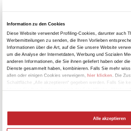
Bild herunterladen 3 >
Bild herunterladen 4 >
Bild herunterladen 5 >
Information zu den Cookies
Diese Website verwendet Profiling-Cookies, darunter auch T
ASCOT GRUPPO CERAMICHE S.r.l.
Werbemitteilungen zu senden, die Ihren Vorlieben entspreche
Via Croce, 80
Informationen über die Art, auf die Sie unsere Website verwe
SOLIGNANO, 41014
um die Analyse der Internetdaten, Werbung und Sozialen Me
Modena
anderen Informationen, die Sie ihnen geliefert haben oder di
Tel. 059 778411
Dienste gesammelt haben, kombinieren. Falls Sie mehr wis
allen oder einigen Cookies verweigern,
hier klicken
. Die Zu
Fax 059 778444
Schaltfläche „Alle akzeptieren“ gegeben werden. Falls Sie ke
[email protected]
können Sie Ihre Zustimmung mit der Schaltfläche „Ablehnen“
www.ascotcer.it
Alle akzeptieren