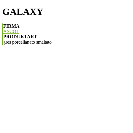
GALAXY
FIRMA
ASCOT
PRODUKTART
gres porcellanato smaltato