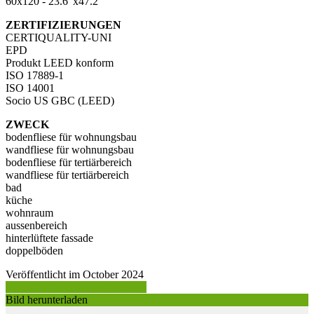
60x120 - 23.6"x47.2"
ZERTIFIZIERUNGEN
CERTIQUALITY-UNI
EPD
Produkt LEED konform
ISO 17889-1
ISO 14001
Socio US GBC (LEED)
ZWECK
bodenfliese für wohnungsbau
wandfliese für wohnungsbau
bodenfliese für tertiärbereich
wandfliese für tertiärbereich
bad
küche
wohnraum
aussenbereich
hinterlüftete fassade
doppelböden
Veröffentlicht im October 2024
Produktinformation anfordern >
Bild herunterladen