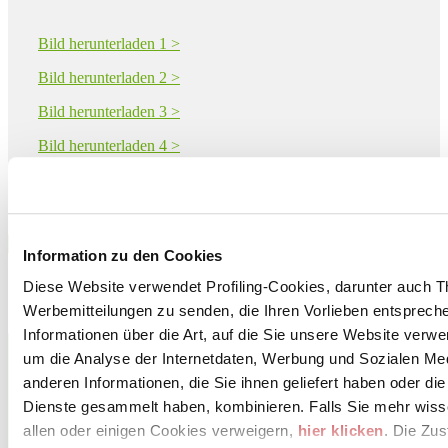
Bild herunterladen 1 >
Bild herunterladen 2 >
Bild herunterladen 3 >
Bild herunterladen 4 >
Bild herunterladen 5 >
Download PDF
Information zu den Cookies
Diese Website verwendet Profiling-Cookies, darunter auch T
Werbemitteilungen zu senden, die Ihren Vorlieben entspreche
Informationen über die Art, auf die Sie unsere Website verwe
CERAMICHE CAESAR S.p.A.
um die Analyse der Internetdaten, Werbung und Sozialen Me
Via Canaletto 49
FIORANO MODENESE, 41042
anderen Informationen, die Sie ihnen geliefert haben oder di
Modena
Dienste gesammelt haben, kombinieren. Falls Sie mehr wis
allen oder einigen Cookies verweigern,
hier klicken
. Die Zu
Tel. 0536 817111