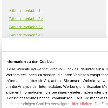
Bild herunterladen 1 >
Bild herunterladen 2 >
Bild herunterladen 3 >
Bild herunterladen 4 >
Bild herunterladen 5 >
Download PDF
Information zu den Cookies
Diese Website verwendet Profiling-Cookies, darunter auch T
Werbemitteilungen zu senden, die Ihren Vorlieben entspreche
Informationen über die Art, auf die Sie unsere Website verwe
CERDOMUS S.r.l.
um die Analyse der Internetdaten, Werbung und Sozialen Me
Via Emilia Ponente 1000
CASTEL BOLOGNESE, 48014
anderen Informationen, die Sie ihnen geliefert haben oder di
Ravenna
Dienste gesammelt haben, kombinieren. Falls Sie mehr wis
allen oder einigen Cookies verweigern,
hier klicken
. Die Zu
Tel. 0546 652111