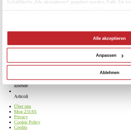
Schaltfläche „Alle akzeptieren“ gegeben werden. Falls Sie ke
Fax
können Sie Ihre Zustimmung mit der Schaltfläche „Ablehnen“
[email protected]
www.cerdomus.com
Alle akzeptieren
Anpassen
Ablehnen
News
aziende
Articoli
Über uns
Mog 231/01
Privacy
Cookie Policy
Credits