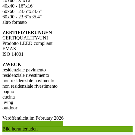
20x40 - 8"x16"
40x40 - 16"x16"
60x60 - 23.6"x23.6"
60x90 - 23.6"x35.4"
altro formato
ZERTIFIZIERUNGEN
CERTIQUALITY-UNI
Prodotto LEED compliant
EMAS
ISO 14001
ZWECK
residenziale pavimento
residenziale rivestimento
non residenziale pavimento
non residenziale rivestimento
bagno
cucina
living
outdoor
Veröffentlicht im February 2026
Produktinformation anfordern >
Bild herunterladen