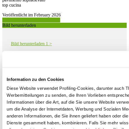
top cucina
Veröffentlicht im February 2026
Produktinformation anfordern >
Bild herunterladen
Bild herunterladen 1 >
Bild herunterladen 2 >
Download PDF
Information zu den Cookies
Diese Website verwendet Profiling-Cookies, darunter auch T
Werbemitteilungen zu senden, die Ihren Vorlieben entspreche
SAIME CERAMICHE - NUOVA RIWAL CERAMICHE
Informationen über die Art, auf die Sie unsere Website verwe
S.r.l. con Socio Unico
um die Analyse der Internetdaten, Werbung und Sozialen Me
Via Statale 467 101
DINAZZANO DI CASALGRANDE, 42013
anderen Informationen, die Sie ihnen geliefert haben oder di
Reggio Emilia
Dienste gesammelt haben, kombinieren. Falls Sie mehr wis