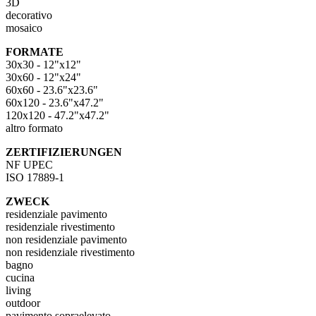
3D
decorativo
mosaico
FORMATE
30x30 - 12"x12"
30x60 - 12"x24"
60x60 - 23.6"x23.6"
60x120 - 23.6"x47.2"
120x120 - 47.2"x47.2"
altro formato
ZERTIFIZIERUNGEN
NF UPEC
ISO 17889-1
ZWECK
residenziale pavimento
residenziale rivestimento
non residenziale pavimento
non residenziale rivestimento
bagno
cucina
living
outdoor
pavimento sopraelevato