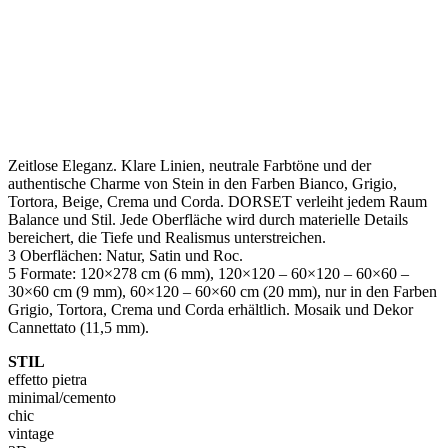
Zeitlose Eleganz. Klare Linien, neutrale Farbtöne und der
authentische Charme von Stein in den Farben Bianco, Grigio,
Tortora, Beige, Crema und Corda. DORSET verleiht jedem Raum
Balance und Stil. Jede Oberfläche wird durch materielle Details
bereichert, die Tiefe und Realismus unterstreichen.
3 Oberflächen: Natur, Satin und Roc.
5 Formate: 120×278 cm (6 mm), 120×120 – 60×120 – 60×60 –
30×60 cm (9 mm), 60×120 – 60×60 cm (20 mm), nur in den Farben
Grigio, Tortora, Crema und Corda erhältlich. Mosaik und Dekor
Cannettato (11,5 mm).
STIL
effetto pietra
minimal/cemento
chic
vintage