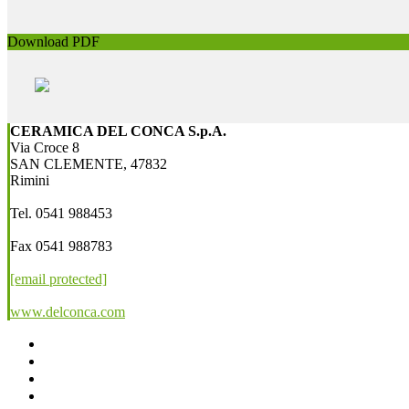
Download PDF
CERAMICA DEL CONCA S.p.A.
Via Croce 8
SAN CLEMENTE, 47832
Rimini
Tel. 0541 988453
Fax 0541 988783
[email protected]
www.delconca.com