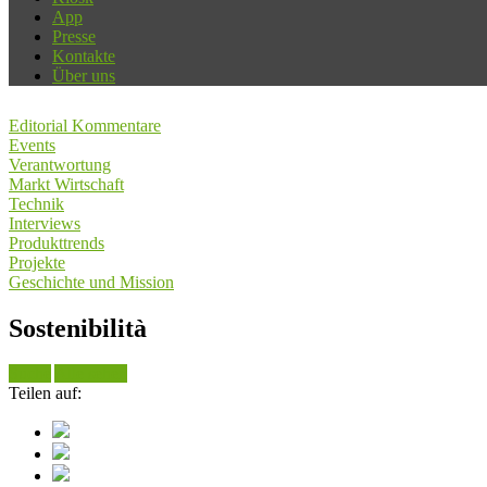
App
Presse
Kontakte
Über uns
Editorial Kommentare
Events
Verantwortung
Markt Wirtschaft
Technik
Interviews
Produkttrends
Projekte
Geschichte und Mission
Sostenibilità
Suche
Alle sehen
Teilen auf: