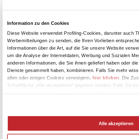
Download PDF
Information zu den Cookies
Diese Website verwendet Profiling-Cookies, darunter auch T
CERAMICA DEL CONCA S.p.A.
Werbemitteilungen zu senden, die Ihren Vorlieben entspreche
Via Croce 8
Informationen über die Art, auf die Sie unsere Website verwe
SAN CLEMENTE, 47832
um die Analyse der Internetdaten, Werbung und Sozialen Me
Rimini
anderen Informationen, die Sie ihnen geliefert haben oder di
Tel. 0541 988453
Dienste gesammelt haben, kombinieren. Falls Sie mehr wis
allen oder einigen Cookies verweigern,
hier klicken
. Die Zu
Fax 0541 988783
Schaltfläche „Alle akzeptieren“ gegeben werden. Falls Sie ke
[email protected]
können Sie Ihre Zustimmung mit der Schaltfläche „Ablehnen“
www.delconca.com
Alle akzeptieren