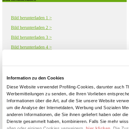
Bild herunterladen 1 >
Bild herunterladen 2 >
Bild herunterladen 3 >
Bild herunterladen 4 >
Bild herunterladen 5 >
Download PDF
Information zu den Cookies
Diese Website verwendet Profiling-Cookies, darunter auch T
Werbemitteilungen zu senden, die Ihren Vorlieben entspreche
Informationen über die Art, auf die Sie unsere Website verwe
CERAMICHE CAESAR S.p.A.
um die Analyse der Internetdaten, Werbung und Sozialen Me
Via Canaletto 49
FIORANO MODENESE, 41042
anderen Informationen, die Sie ihnen geliefert haben oder di
Modena
Dienste gesammelt haben, kombinieren. Falls Sie mehr wis
allen oder einigen Cookies verweigern,
hier klicken
. Die Zu