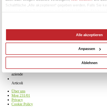
Tel. 0536 817111
Schaltfläche „Alle akzeptieren“ gegeben werden. Falls Sie ke
Fax 0536 817300
können Sie Ihre Zustimmung mit der Schaltfläche „Ablehnen“
[email protected]
www.caesar.it
Alle akzeptieren
Anpassen
Ablehnen
News
aziende
Articoli
Über uns
Mog 231/01
Privacy
Cookie Policy