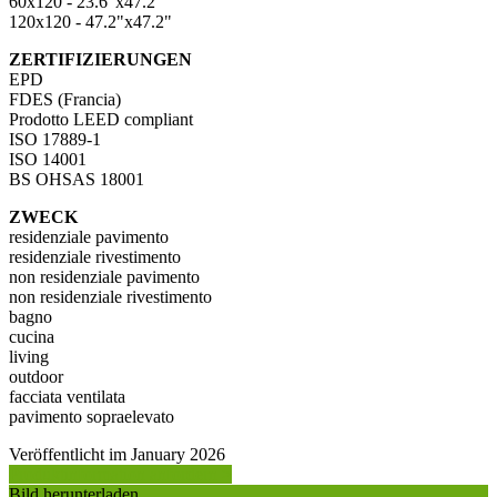
60x120 - 23.6"x47.2"
120x120 - 47.2"x47.2"
ZERTIFIZIERUNGEN
EPD
FDES (Francia)
Prodotto LEED compliant
ISO 17889-1
ISO 14001
BS OHSAS 18001
ZWECK
residenziale pavimento
residenziale rivestimento
non residenziale pavimento
non residenziale rivestimento
bagno
cucina
living
outdoor
facciata ventilata
pavimento sopraelevato
Veröffentlicht im January 2026
Produktinformation anfordern >
Bild herunterladen