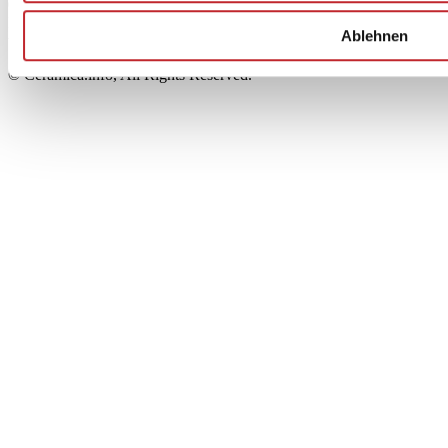
00853700367
Iscrizione al Registro delle Imprese: REA Modena 189678
Ablehnen
tel. +39 0536 804585 - fax +39 0536 806510
© Ceramica.info, All Rights Reserved.