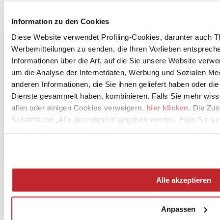
Unternehmensnews >
Information zu den Cookies
Diese Website verwendet Profiling-Cookies, darunter auch T
Werbemitteilungen zu senden, die Ihren Vorlieben entspreche
Informationen über die Art, auf die Sie unsere Website verwe
um die Analyse der Internetdaten, Werbung und Sozialen Me
anderen Informationen, die Sie ihnen geliefert haben oder di
Dienste gesammelt haben, kombinieren. Falls Sie mehr wis
News
allen oder einigen Cookies verweigern,
hier klicken
. Die Zu
aziende
Schaltfläche „Alle akzeptieren“ gegeben werden. Falls Sie ke
Articoli
können Sie Ihre Zustimmung mit der Schaltfläche „Ablehnen“
Über uns
Mog 231/01
Privacy
Cookie Policy
Credits
Alle akzeptieren
Edi.Cer S.p.a. Società unipersonale
Viale Monte Santo, 40 - 41049 Sassuolo (MO) - Italy
Anpassen
Capitale Sociale: 2.500.000 euro - Codice fiscale e P.IVA