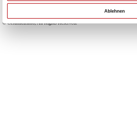
00853700367
Iscrizione al Registro delle Imprese: REA Modena 189678
Ablehnen
tel. +39 0536 804585 - fax +39 0536 806510
© Ceramica.info, All Rights Reserved.