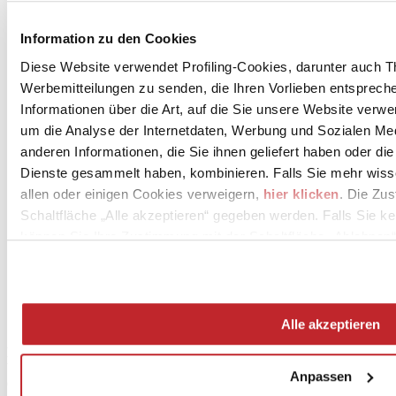
Unternehmensnews >
Information zu den Cookies
Diese Website verwendet Profiling-Cookies, darunter auch T
Werbemitteilungen zu senden, die Ihren Vorlieben entspreche
Informationen über die Art, auf die Sie unsere Website verwe
um die Analyse der Internetdaten, Werbung und Sozialen Me
anderen Informationen, die Sie ihnen geliefert haben oder di
Dienste gesammelt haben, kombinieren. Falls Sie mehr wis
News
allen oder einigen Cookies verweigern,
hier klicken
. Die Zu
aziende
Schaltfläche „Alle akzeptieren“ gegeben werden. Falls Sie ke
Articoli
können Sie Ihre Zustimmung mit der Schaltfläche „Ablehnen“
Über uns
Mog 231/01
Privacy
Cookie Policy
Credits
Alle akzeptieren
Edi.Cer S.p.a. Società unipersonale
Viale Monte Santo, 40 - 41049 Sassuolo (MO) - Italy
Anpassen
Capitale Sociale: 2.500.000 euro - Codice fiscale e P.IVA