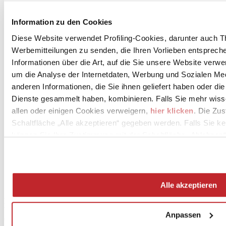
Unternehmensnews >
Information zu den Cookies
Diese Website verwendet Profiling-Cookies, darunter auch T
Werbemitteilungen zu senden, die Ihren Vorlieben entspreche
Informationen über die Art, auf die Sie unsere Website verwe
um die Analyse der Internetdaten, Werbung und Sozialen Me
anderen Informationen, die Sie ihnen geliefert haben oder di
Dienste gesammelt haben, kombinieren. Falls Sie mehr wis
News
allen oder einigen Cookies verweigern,
hier klicken
. Die Zu
aziende
Schaltfläche „Alle akzeptieren“ gegeben werden. Falls Sie ke
Articoli
können Sie Ihre Zustimmung mit der Schaltfläche „Ablehnen“
Über uns
Mog 231/01
Privacy
Cookie Policy
Credits
Alle akzeptieren
Edi.Cer S.p.a. Società unipersonale
Viale Monte Santo, 40 - 41049 Sassuolo (MO) - Italy
Anpassen
Capitale Sociale: 2.500.000 euro - Codice fiscale e P.IVA