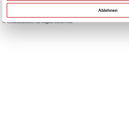
00853700367
Iscrizione al Registro delle Imprese: REA Modena 189678
Ablehnen
tel. +39 0536 804585 - fax +39 0536 806510
© Ceramica.info, All Rights Reserved.