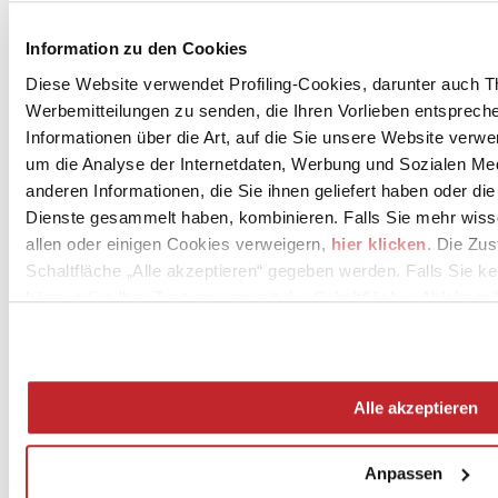
Unternehmensnews >
Information zu den Cookies
Diese Website verwendet Profiling-Cookies, darunter auch T
Werbemitteilungen zu senden, die Ihren Vorlieben entspreche
Informationen über die Art, auf die Sie unsere Website verwe
um die Analyse der Internetdaten, Werbung und Sozialen Me
anderen Informationen, die Sie ihnen geliefert haben oder di
Dienste gesammelt haben, kombinieren. Falls Sie mehr wis
News
allen oder einigen Cookies verweigern,
hier klicken
. Die Zu
aziende
Schaltfläche „Alle akzeptieren“ gegeben werden. Falls Sie ke
Articoli
können Sie Ihre Zustimmung mit der Schaltfläche „Ablehnen“
Über uns
Mog 231/01
Privacy
Cookie Policy
Credits
Alle akzeptieren
Edi.Cer S.p.a. Società unipersonale
Viale Monte Santo, 40 - 41049 Sassuolo (MO) - Italy
Anpassen
Capitale Sociale: 2.500.000 euro - Codice fiscale e P.IVA