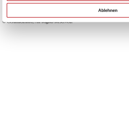
00853700367
Iscrizione al Registro delle Imprese: REA Modena 189678
Ablehnen
tel. +39 0536 804585 - fax +39 0536 806510
© Ceramica.info, All Rights Reserved.