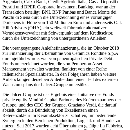
Argentaria, Caixa Bank, Crédit Agricole Italia, Cassa Depositi e
Prestiti und BPER Corporate Investment Banking, war an der
Transaktion beteiligt, BNL BNP Paribas und Banca Monte dei
Paschi di Siena durch die Unterzeichnung eines vorrangigen
Darlehens in Höhe von 150 Millionen Euro und andererseits Oak
Hill Advisors (OHA), ein weltweit führender alternativer
Vermögensverwalter mit Schwerpunkt auf dem Kreditsektor,
durch die Unterzeichnung von untergeordneten Anleihen.
Die vorangegangene Anleihefinanzierung, die im Oktober 2018
zur Finanzierung der Übernahme von Ceramica Rondine S.p.A.
durchgeführt wurde, war von paneuropäischen Private-Debt-
Fonds unterzeichnet worden, die von Pemberton Asset
Management verwaltet wurden, flankiert von einer Reihe
italienischer Spezialanbieter. In den Folgejahren haben weitere
Aufstockungen derselben Anleihe dann einen Teil des externen
Wachstumsplans der Italcer-Gruppe unterstützt.
Die Italcer-Gruppe ist das Ergebnis einer Initiative des Fonds
private equity Mindful Capital Partners, des Referenzpartners der
Gruppe, und des CEO der Gruppe, Graziano Verdi, die darauf
abzielt, durch die Bündelung von Exzellenzen einen
Referenzakteur im Keramiksektor zu schaffen, um bedeutende
Synergien in den Bereichen Produktion, Logistik und Handel zu
nutzen. Seit 2017 wurden acht Übernahmen getätigt: La Fabbrica,