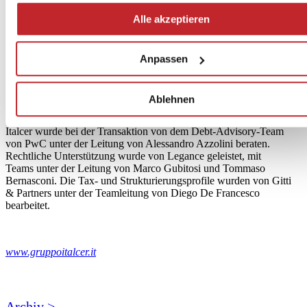
Alexis Attelis
,
Co-Head of Europe und Partner bei OHA
, sagte:
Profiling-Cookies erhalten möchten, können Sie Ihre
Alle akzeptieren
„Es ist für OHA eine Ehre, mit einem Unternehmen und einem
Zustimmung mit der Schaltfläche „Ablehnen“ verweigern.
Managementteam von so hohem Ansehen zusammenzuarbeiten.
Wir freuen uns, Italcer in einer neuen Phase seines Wachstums mit
Anpassen
unserem maßgeschneiderten Kreditangebot zu unterstützen“.
Die Italcer-Gruppe beendete das Jahr 2023 mit einem Pro-forma-
EBITDA von knapp über 80 Millionen Euro bei einem Umsatz
Ablehnen
von 340 Millionen Euro.
Italcer wurde bei der Transaktion von dem Debt-Advisory-Team
von PwC unter der Leitung von Alessandro Azzolini beraten.
Rechtliche Unterstützung wurde von Legance geleistet, mit
Teams unter der Leitung von Marco Gubitosi und Tommaso
Bernasconi. Die Tax- und Strukturierungsprofile wurden von Gitti
& Partners unter der Teamleitung von Diego De Francesco
bearbeitet.
www.gruppoitalcer.it
Archiv >