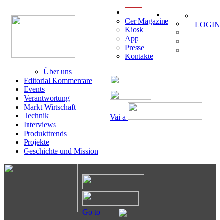
menu
Cer Magazine
LOGIN
Kiosk
App
Presse
Kontakte
Über uns
Editorial Kommentare
Events
Verantwortung
Markt Wirtschaft
Technik
Vai a
Interviews
Produkttrends
Projekte
Geschichte und Mission
Go to