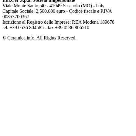
Edi.Cer S.p.a. Società unipersonale
Viale Monte Santo, 40 - 41049 Sassuolo (MO) - Italy
Capitale Sociale: 2.500.000 euro - Codice fiscale e P.IVA
00853700367
Iscrizione al Registro delle Imprese: REA Modena 189678
tel. +39 0536 804585 - fax +39 0536 806510
© Ceramica.info, All Rights Reserved.