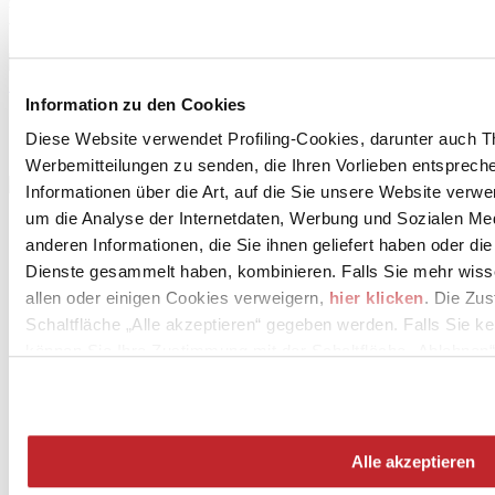
Licensee of the brand
Siehe Projekte
Sehen Sie sich die Produkte an
Information zu den Cookies
Diese Website verwendet Profiling-Cookies, darunter auch T
Werbemitteilungen zu senden, die Ihren Vorlieben entspreche
Informationen über die Art, auf die Sie unsere Website verwe
um die Analyse der Internetdaten, Werbung und Sozialen Me
anderen Informationen, die Sie ihnen geliefert haben oder di
Dienste gesammelt haben, kombinieren. Falls Sie mehr wis
allen oder einigen Cookies verweigern,
hier klicken
. Die Zu
Schaltfläche „Alle akzeptieren“ gegeben werden. Falls Sie ke
können Sie Ihre Zustimmung mit der Schaltfläche „Ablehnen“
News
aziende
Articoli
Alle akzeptieren
Über uns