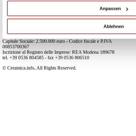
Mog 231/01
Anpassen
Privacy
Cookie Policy
Credits
Ablehnen
Edi.Cer S.p.a. Società unipersonale
Viale Monte Santo, 40 - 41049 Sassuolo (MO) - Italy
Capitale Sociale: 2.500.000 euro - Codice fiscale e P.IVA
00853700367
Iscrizione al Registro delle Imprese: REA Modena 189678
tel. +39 0536 804585 - fax +39 0536 806510
© Ceramica.info, All Rights Reserved.