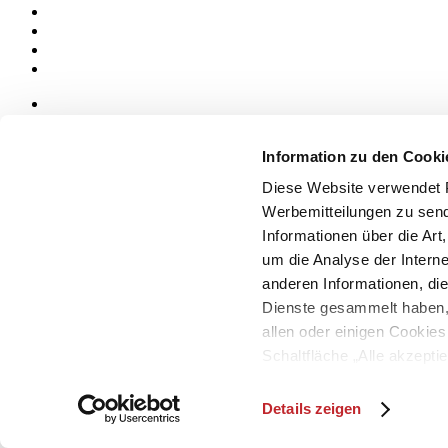
News
aziende
Information zu den Cooki
Articoli
Diese Website verwendet P
Über uns
Werbemitteilungen zu send
Mog 231/01
Informationen über die Art
Privacy
um die Analyse der Intern
Cookie Policy
Credits
anderen Informationen, die
Dienste gesammelt haben,
Edi.Cer S.p.a. Società unipersonale
allen oder einigen Cookie
Viale Monte Santo, 40 - 41049 Sassuolo (MO) - Italy
Capitale Sociale: 2.500.000 euro - Codice fiscale e P.IVA 008537003
Schaltfläche „Alle akzepti
Iscrizione al Registro delle Imprese: REA Modena 189678
möchten, können Sie Ihre 
tel. +39 0536 804585 - fax +39 0536 806510
Details zeigen
© Ceramica.info, All Rights Reserved.