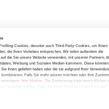
es
rofiling-Cookies, darunter auch Third-Party-Cookies, um Ihnen 
en, die Ihren Vorlieben entsprechen. Wir teilen außerdem die
, auf die Sie unsere Website verwenden, mit unseren Partnern, di
etdaten, Werbung und Sozialen Medien kümmern. Diese könnten 
 Sie ihnen geliefert haben oder die sie aufgrund Ihrer Verwendun
 kombinieren. Falls Sie mehr wissen möchten oder Ihre Zustim
s verweigern,
hier klicken
. Die Zustimmung kann durch Klicken a
67
eren“ gegeben werden. Falls Sie keine Profiling-Cookies erhalten
Zustimmung mit der Schaltfläche „Ablehnen“ verweigern.