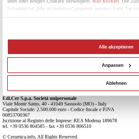
allen oder einigen Cookies verweigern,
hier klicken
. Die Zu
Schaltfläche „Alle akzeptieren“ gegeben werden. Falls Sie ke
können Sie Ihre Zustimmung mit der Schaltfläche „Ablehnen“
News
aziende
Alle akzeptieren
Articoli
Anpassen
Über uns
Mog 231/01
Privacy
Cookie Policy
Ablehnen
Credits
Edi.Cer S.p.a. Società unipersonale
Viale Monte Santo, 40 - 41049 Sassuolo (MO) - Italy
Capitale Sociale: 2.500.000 euro - Codice fiscale e P.IVA
00853700367
Iscrizione al Registro delle Imprese: REA Modena 189678
tel. +39 0536 804585 - fax +39 0536 806510
© Ceramica.info, All Rights Reserved.