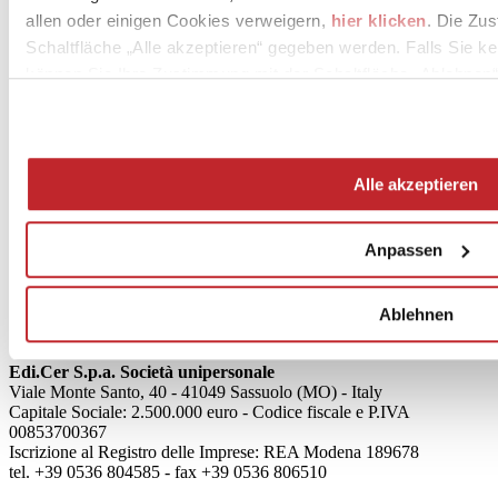
allen oder einigen Cookies verweigern,
hier klicken
. Die Zu
Schaltfläche „Alle akzeptieren“ gegeben werden. Falls Sie ke
können Sie Ihre Zustimmung mit der Schaltfläche „Ablehnen“
News
aziende
Alle akzeptieren
Articoli
Anpassen
Über uns
Mog 231/01
Privacy
Cookie Policy
Ablehnen
Credits
Edi.Cer S.p.a. Società unipersonale
Viale Monte Santo, 40 - 41049 Sassuolo (MO) - Italy
Capitale Sociale: 2.500.000 euro - Codice fiscale e P.IVA
00853700367
Iscrizione al Registro delle Imprese: REA Modena 189678
tel. +39 0536 804585 - fax +39 0536 806510