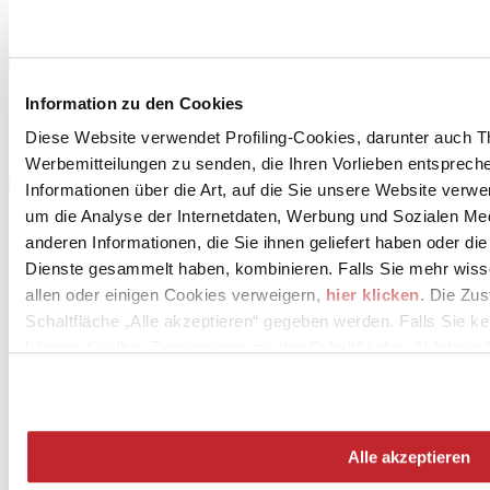
Licensee of the brand
Siehe Projekte
Sehen Sie sich die Produkte an
Information zu den Cookies
Diese Website verwendet Profiling-Cookies, darunter auch T
Werbemitteilungen zu senden, die Ihren Vorlieben entspreche
Informationen über die Art, auf die Sie unsere Website verwe
um die Analyse der Internetdaten, Werbung und Sozialen Me
anderen Informationen, die Sie ihnen geliefert haben oder di
Dienste gesammelt haben, kombinieren. Falls Sie mehr wis
allen oder einigen Cookies verweigern,
hier klicken
. Die Zu
Schaltfläche „Alle akzeptieren“ gegeben werden. Falls Sie ke
können Sie Ihre Zustimmung mit der Schaltfläche „Ablehnen“
News
aziende
Articoli
Alle akzeptieren
Über uns