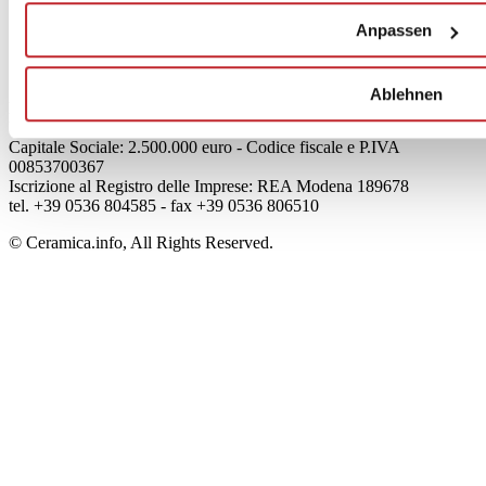
Mog 231/01
Anpassen
Privacy
Cookie Policy
Credits
Ablehnen
Edi.Cer S.p.a. Società unipersonale
Viale Monte Santo, 40 - 41049 Sassuolo (MO) - Italy
Capitale Sociale: 2.500.000 euro - Codice fiscale e P.IVA
00853700367
Iscrizione al Registro delle Imprese: REA Modena 189678
tel. +39 0536 804585 - fax +39 0536 806510
© Ceramica.info, All Rights Reserved.