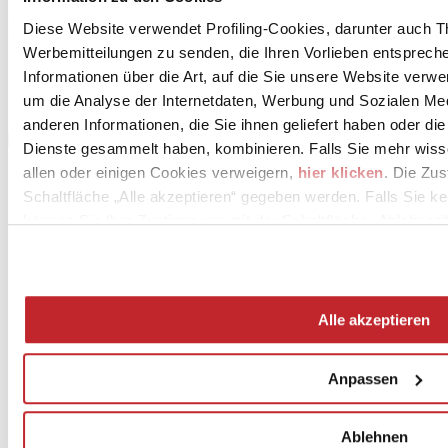
Belagflächen:
CERAMICA RONDINE
Diese Website verwendet Profiling-Cookies, darunter auch T
Leggi tutto >
Werbemitteilungen zu senden, die Ihren Vorlieben entspreche
Informationen über die Art, auf die Sie unsere Website verwe
um die Analyse der Internetdaten, Werbung und Sozialen Me
anderen Informationen, die Sie ihnen geliefert haben oder di
Dienste gesammelt haben, kombinieren. Falls Sie mehr wis
allen oder einigen Cookies verweigern,
hier klicken
. Die Zu
Schaltfläche „Alle akzeptieren“ gegeben werden. Falls Sie ke
können Sie Ihre Zustimmung mit der Schaltfläche „Ablehnen“
Alle akzeptieren
News
aziende
Anpassen
Articoli
Über uns
Mog 231/01
Ablehnen