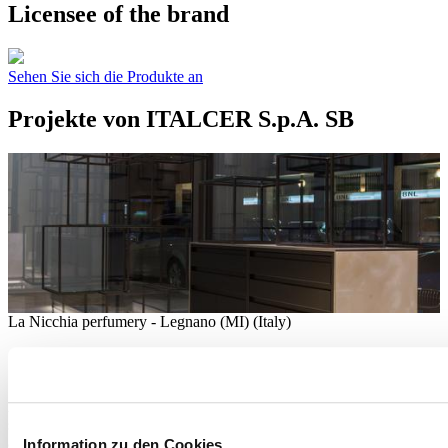
Licensee of the brand
Sehen Sie sich die Produkte an
Projekte von ITALCER S.p.A. SB
La Nicchia perfumery - Legnano (MI) (Italy)
Conveying the concept of a perfume
An interior design project for a perfume store in Legnano uses
suspended volumes and elegant reflections to convey the concept of
a fragrance, recreating molecules and the nebulisation effect
Information zu den Cookies