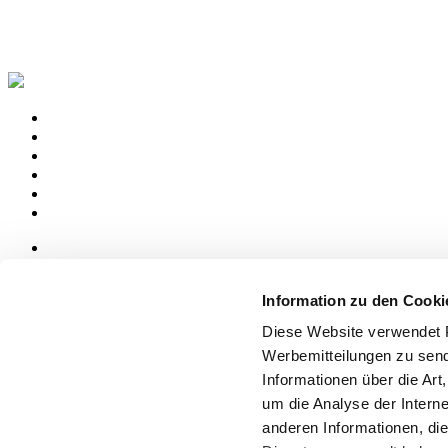
News
aziende
Information zu den Cooki
Articoli
Diese Website verwendet P
Über uns
Werbemitteilungen zu send
Mog 231/01
Informationen über die Art
Privacy
um die Analyse der Intern
Cookie Policy
Credits
anderen Informationen, die