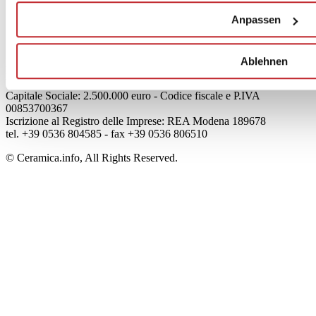
Mog 231/01
Anpassen
Privacy
Cookie Policy
Credits
Ablehnen
Edi.Cer S.p.a. Società unipersonale
Viale Monte Santo, 40 - 41049 Sassuolo (MO) - Italy
Capitale Sociale: 2.500.000 euro - Codice fiscale e P.IVA
00853700367
Iscrizione al Registro delle Imprese: REA Modena 189678
tel. +39 0536 804585 - fax +39 0536 806510
© Ceramica.info, All Rights Reserved.