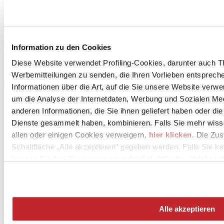
Licensee of the brand
Siehe Projekte
Sehen Sie sich die Produkte an
Information zu den Cookies
Diese Website verwendet Profiling-Cookies, darunter auch T
Werbemitteilungen zu senden, die Ihren Vorlieben entspreche
Informationen über die Art, auf die Sie unsere Website verwe
um die Analyse der Internetdaten, Werbung und Sozialen Me
anderen Informationen, die Sie ihnen geliefert haben oder di
Dienste gesammelt haben, kombinieren. Falls Sie mehr wis
allen oder einigen Cookies verweigern,
hier klicken
. Die Zu
Schaltfläche „Alle akzeptieren“ gegeben werden. Falls Sie ke
können Sie Ihre Zustimmung mit der Schaltfläche „Ablehnen“
News
aziende
Articoli
Alle akzeptieren
Über uns