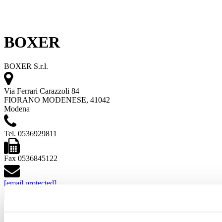
BOXER
BOXER S.r.l.
Via Ferrari Carazzoli 84
FIORANO MODENESE, 41042
Modena
Tel. 0536929811
Fax 0536845122
[email protected]
www.boxer.it
Siehe Projekte
Sehen Sie sich die Produkte an