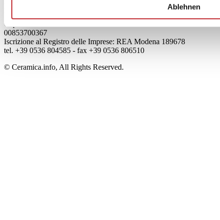
Edi.Cer S.p.a. Società unipersonale
Ablehnen
Viale Monte Santo, 40 - 41049 Sassuolo (MO) - Italy
Capitale Sociale: 2.500.000 euro - Codice fiscale e P.IVA
00853700367
Iscrizione al Registro delle Imprese: REA Modena 189678
tel. +39 0536 804585 - fax +39 0536 806510
© Ceramica.info, All Rights Reserved.