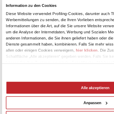
Information zu den Cookies
Diese Website verwendet Profiling-Cookies, darunter auch T
Werbemitteilungen zu senden, die Ihren Vorlieben entspreche
Informationen über die Art, auf die Sie unsere Website verwe
um die Analyse der Internetdaten, Werbung und Sozialen Me
anderen Informationen, die Sie ihnen geliefert haben oder di
Dienste gesammelt haben, kombinieren. Falls Sie mehr wis
allen oder einigen Cookies verweigern,
hier klicken
. Die Zu
Schaltfläche „Alle akzeptieren“ gegeben werden. Falls Sie ke
können Sie Ihre Zustimmung mit der Schaltfläche „Ablehnen“
News
aziende
Articoli
Alle akzeptieren
Über uns
Mog 231/01
Privacy
Anpassen
Cookie Policy
Credits