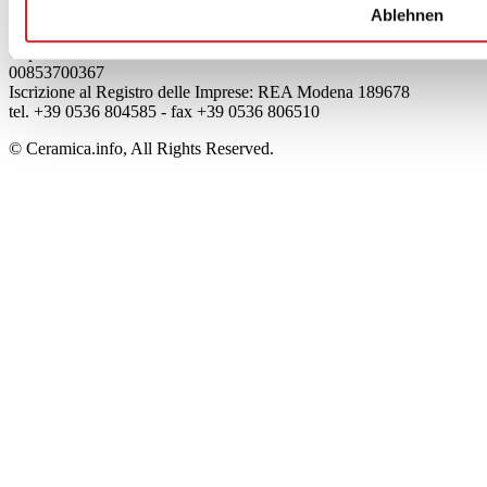
Edi.Cer S.p.a. Società unipersonale
Ablehnen
Viale Monte Santo, 40 - 41049 Sassuolo (MO) - Italy
Capitale Sociale: 2.500.000 euro - Codice fiscale e P.IVA
00853700367
Iscrizione al Registro delle Imprese: REA Modena 189678
tel. +39 0536 804585 - fax +39 0536 806510
© Ceramica.info, All Rights Reserved.