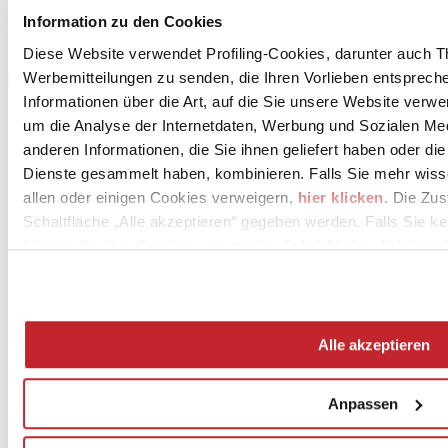
Information zu den Cookies
Diese Website verwendet Profiling-Cookies, darunter auch T
Werbemitteilungen zu senden, die Ihren Vorlieben entspreche
Informationen über die Art, auf die Sie unsere Website verwe
um die Analyse der Internetdaten, Werbung und Sozialen Me
anderen Informationen, die Sie ihnen geliefert haben oder di
Dienste gesammelt haben, kombinieren. Falls Sie mehr wis
allen oder einigen Cookies verweigern,
hier klicken
. Die Zu
Schaltfläche „Alle akzeptieren“ gegeben werden. Falls Sie ke
können Sie Ihre Zustimmung mit der Schaltfläche „Ablehnen“
News
aziende
Articoli
Alle akzeptieren
Über uns
Mog 231/01
Privacy
Anpassen
Cookie Policy
Credits