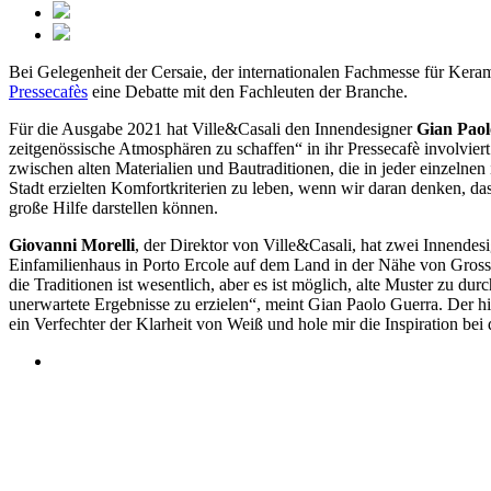
Bei Gelegenheit der Cersaie, der internationalen Fachmesse für Keram
Pressecafès
eine Debatte mit den Fachleuten der Branche.
Für die Ausgabe 2021 hat Ville&Casali den Innendesigner
Gian Pao
zeitgenössische Atmosphären zu schaffen“ in ihr Pressecafè involvi
zwischen alten Materialien und Bautraditionen, die in jeder einzelne
Stadt erzielten Komfortkriterien zu leben, wenn wir daran denken, das
große Hilfe darstellen können.
Giovanni Morelli
, der Direktor von Ville&Casali, hat zwei Innend
Einfamilienhaus in Porto Ercole auf dem Land in der Nähe von Gross
die Traditionen ist wesentlich, aber es ist möglich, alte Muster zu 
unerwartete Ergebnisse zu erzielen“, meint Gian Paolo Guerra. Der hin
ein Verfechter der Klarheit von Weiß und hole mir die Inspiration b