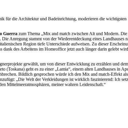
ik für die Architektur und Badeinrichtung, moderieren die wichtigsten 
lo Guerra
zum Thema „Mix and match zwischen Alt und Modern. Die Ve
ert. Die Anregung stammt von der Wiederentdeckung eines Landhauses n
n italienischen Region tiefe Unterschiede aufweisen. Zu dieser Erschei
s dank des Arbeitens im Homeoffice jetzt auch länger darin gelebt wird. 
esignerprojekte gewählt, um von dieser Entwicklung zu erzählen und d
eto (Toskana) geht es zu einer „Lamia“, einem alten Landhauses in Ap
durchbrechen. Bildlich gesprochen würde ich den Mix and match-Effekt a
zufügt: „Die Welt der Verkleidungen ist wirklich faszinierend: Ich setze
ei den Mittelmeeratmosphären, meiner wahren Leidenschaft.“