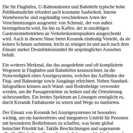
Die für Flughäfen, U-Bahnstationen und Bahnhöfe typische hohe
Publikumsdichte erfordert auch konstante Sauberkeit. Interne
Wartebereiche sind regelmäßig verschiedenen Arten der
Verschmutzungen ausgesetzt: von Schmutz, der von außen
hereingebracht wird, bis hin zu Kaffee, der in unzähligen
Gastronomiebetrieben an Verkehrsknotenpunkten ausgeschenkt
wird. Auch in diesem Sinne bietet Keramik eindeutig Vorteile, da sie
keinen Schmutz aufnimmt, leicht zu reinigen ist und auch nach dem
Einsatz starker Desinfektionsmittel ihr ursprüngliches Aussehen
behält.
Ein weiteres Merkmal, das das ausgedehnte und oft komplizierte
Wegenetz in Flughäfen und Bahnhöfen kennzeichnet, ist die
Notwendigkeit eines Anzeigesystems, welches das Auffinden der
Flug- und Bahnsteige sowie Ausgänge erleichtert. Neben Standard-
Infografiken können auch Wand- und Bodenbeläge verwendet
werden, um die Passagierströme zu lenken und die Orientierung
sicherzustellen. Ein breites Spektrum an Lösungen ermöglicht es,
durch Keramik Farbakzente zu setzen und Wege zu markieren.
Der Einsatz von Keramik bei Anzeigesystemen ist besonders
wichtig, um ein barrierefreies und integratives Umfeld für Personen
mit besonderen Bedürfnissen zu schaffen, was heute global
betrachtet Priorität hat. Taktile Beschichtungen und sogenannte