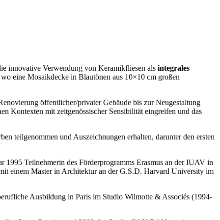
h die innovative Verwendung von Keramikfliesen als
integrales
1), wo eine Mosaikdecke in Blautönen aus 10×10 cm großen
 Renovierung öffentlicher/privater Gebäude bis zur Neugestaltung
hen Kontexten mit zeitgenössischer Sensibilität eingreifen und das
werben teilgenommen und Auszeichnungen erhalten, darunter den ersten
d war 1995 Teilnehmerin des Förderprogramms Erasmus an der IUAV in
 einem Master in Architektur an der G.S.D. Harvard University im
berufliche Ausbildung in Paris im Studio Wilmotte & Associés (1994-