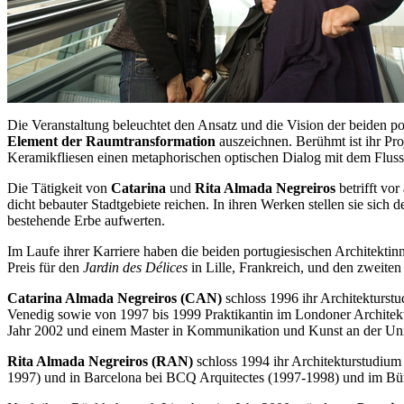
Die Veranstaltung beleuchtet den Ansatz und die Vision der beiden po
Element der Raumtransformation
auszeichnen. Berühmt ist ihr Pr
Keramikfliesen einen metaphorischen optischen Dialog mit dem Fluss T
Die Tätigkeit von
Catarina
und
Rita Almada Negreiros
betrifft vor
dicht bebauter Stadtgebiete reichen. In ihren Werken stellen sie sich
bestehende Erbe aufwerten.
Im Laufe ihrer Karriere haben die beiden portugiesischen Architekti
Preis für den
Jardin des Délices
in Lille, Frankreich, und den zweiten
Catarina Almada Negreiros (CAN)
schloss 1996 ihr Architekturst
Venedig sowie von 1997 bis 1999 Praktikantin im Londoner Archite
Jahr 2002 und einem Master in Kommunikation und Kunst an der Uni
Rita Almada Negreiros (RAN)
schloss 1994 ihr Architekturstudium 
1997) und in Barcelona bei BCQ Arquitectes (1997-1998) und im Bür