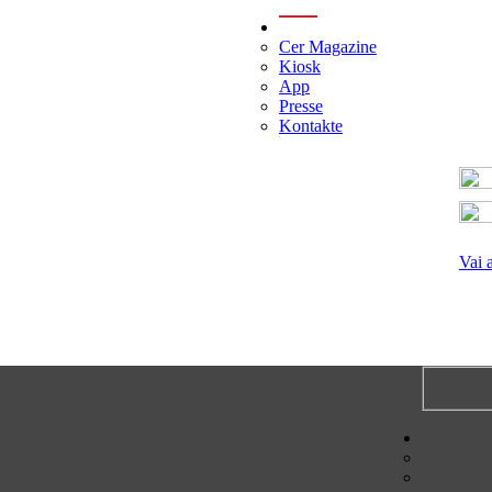
menu
Cer Magazine
Kiosk
App
Presse
Kontakte
Vai 