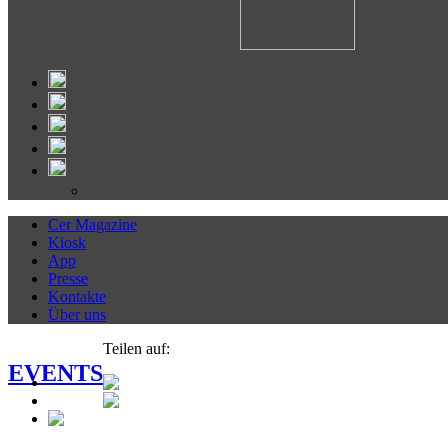
Cer Magazine
Kiosk
App
Presse
Kontakte
Über uns
Teilen auf:
EVENTS