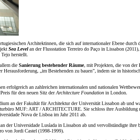
rtugiesischen Architektinnen, die sich auf internationaler Ebene durc
ojekt
Sea Level
an der Flussstation Terreiro do Paço in Lissabon (201
ejo herstellt.
 allem die
Sanierung bestehender Räume
, mit Projekten, die von der
 der Herausforderung, „im Bestehenden zu bauen”, indem sie in historisc
nnen erfolgreich an zahlreichen internationalen und nationalen Wettbe
 Preis für den neuen Sitz der
Architecture Foundation
in London.
udium an der Fakultät für Architektur der Universität Lissabon ab un
kturbüro MUF: ART / ARCHITECTURE. Sie schloss ihre Ausbildung mit
versidade Nova de Lisboa im Jahr 2011 ab.
an der Universidade Lusíada in Lissabon ab und vervollständigte ihre 
o von Jordi Castel (1998-1999).