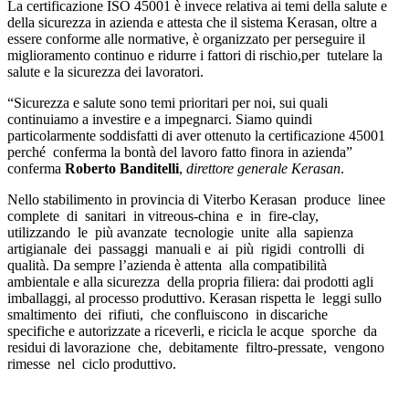
La certificazione ISO 45001 è invece relativa ai temi della salute e
della sicurezza in azienda e attesta che il sistema Kerasan, oltre a
essere conforme alle normative, è organizzato per perseguire il
miglioramento continuo e ridurre i fattori di rischio,per tutelare la
salute e la sicurezza dei lavoratori.
“Sicurezza e salute sono temi prioritari per noi, sui quali
continuiamo a investire e a impegnarci. Siamo quindi
particolarmente soddisfatti di aver ottenuto la certificazione 45001
perché conferma la bontà del lavoro fatto finora in azienda”
conferma
Roberto Banditelli
,
direttore generale Kerasan
.
Nello stabilimento in provincia di Viterbo Kerasan produce linee
complete di sanitari in vitreous-china e in fire-clay,
utilizzando le più avanzate tecnologie unite alla sapienza
artigianale dei passaggi manuali e ai più rigidi controlli di
qualità. Da sempre l’azienda è attenta alla compatibilità
ambientale e alla sicurezza della propria filiera: dai prodotti agli
imballaggi, al processo produttivo. Kerasan rispetta le leggi sullo
smaltimento dei rifiuti, che confluiscono in discariche
specifiche e autorizzate a riceverli, e ricicla le acque sporche da
residui di lavorazione che, debitamente filtro-pressate, vengono
rimesse nel ciclo produttivo.