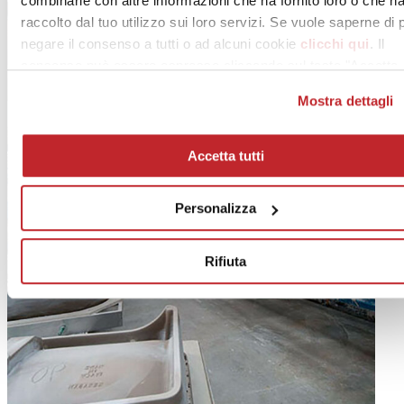
combinarle con altre informazioni che ha fornito loro o che h
raccolto dal tuo utilizzo sui loro servizi. Se vuole saperne di 
negare il consenso a tutti o ad alcuni cookie
clicchi qui
. Il
consenso può essere espresso cliccando sul tasto "Accetta
tutti". Se non vuole i cookie di profilazione può negare il
Mostra dettagli
consenso sul tasto "Rifiuta".
Accetta tutti
Personalizza
Rifiuta