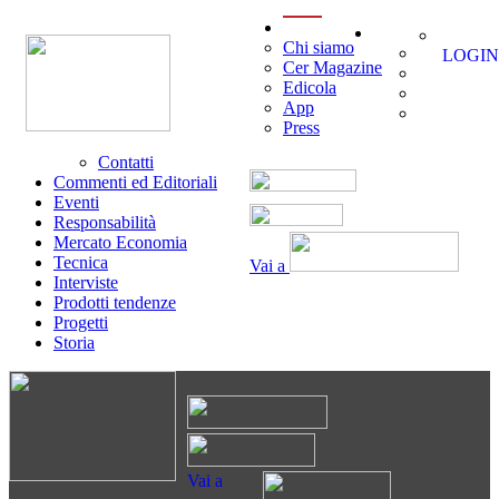
menu
Chi siamo
LOGIN
Cer Magazine
Edicola
App
Press
Contatti
Commenti ed Editoriali
Eventi
Responsabilità
Mercato Economia
Tecnica
Vai a
Interviste
Prodotti tendenze
Progetti
Storia
Vai a