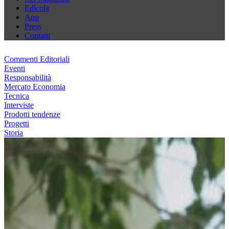
Edicola
App
Press
Contatti
Commenti Editoriali
Eventi
Responsabilità
Mercato Economia
Tecnica
Interviste
Prodotti tendenze
Progetti
Storia