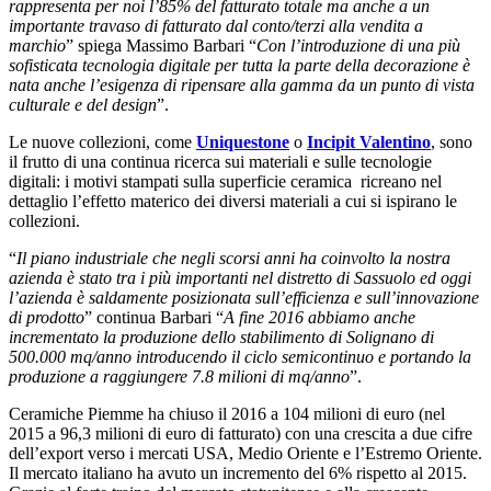
rappresenta per noi l’85% del fatturato totale ma anche a un
importante travaso di fatturato dal conto/terzi alla vendita a
marchio
” spiega Massimo Barbari “
Con l’introduzione di una più
sofisticata tecnologia digitale per tutta la parte della decorazione è
nata anche l’esigenza di ripensare alla gamma da un punto di vista
culturale e del design
”.
Le nuove collezioni, come
Uniquestone
o
Incipit Valentino
, sono
il frutto di una continua ricerca sui materiali e sulle tecnologie
digitali: i motivi stampati sulla superficie ceramica ricreano nel
dettaglio l’effetto materico dei diversi materiali a cui si ispirano le
collezioni.
“
Il piano industriale che negli scorsi anni ha coinvolto la nostra
azienda è stato tra i più importanti nel distretto di Sassuolo ed oggi
l’azienda è saldamente posizionata sull’efficienza e sull’innovazione
di prodotto
” continua Barbari “
A fine 2016 abbiamo anche
incrementato la produzione dello stabilimento di Solignano di
500.000 mq/anno introducendo il ciclo semicontinuo e portando la
produzione a raggiungere 7.8 milioni di mq/anno
”.
Ceramiche Piemme ha chiuso il 2016 a 104 milioni di euro (nel
2015 a 96,3 milioni di euro di fatturato) con una crescita a due cifre
dell’export verso i mercati USA, Medio Oriente e l’Estremo Oriente.
Il mercato italiano ha avuto un incremento del 6% rispetto al 2015.