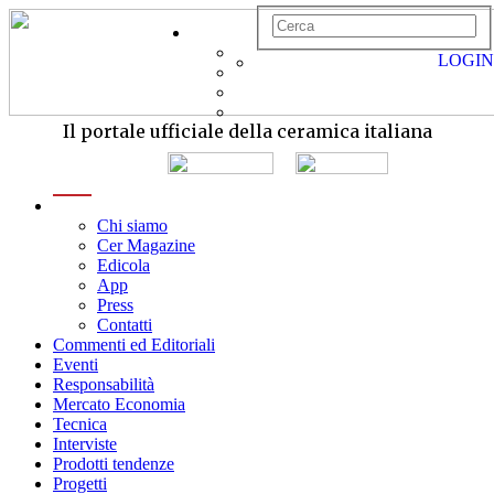
LOGIN
Il portale ufficiale della ceramica italiana
menu
Chi siamo
Cer Magazine
Edicola
App
Press
Contatti
Commenti ed Editoriali
Eventi
Responsabilità
Mercato Economia
Tecnica
Interviste
Prodotti tendenze
Progetti