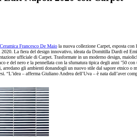
Ceramica Francesco De Maio
la nuova collezione Carpet, esposta con l
0. La fiera del design innovativo, ideata da Domitilla Dardi ed Emilia
sentazione ufficiale di Carpet. Trasformate in un moderno design, maiol
o e del nero e la pennellata con la sfumatura tipica degli anni ’50 con
arredano gli ambienti donandogli un nuovo stile dal sapore etnico o mono
esi. “L’idea – afferma Giuliano Andrea dell’Uva – è nata dall’aver com