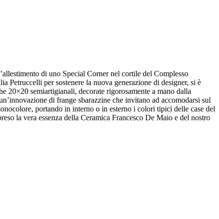
’allestimento di uno Special Corner nel cortile del Complesso
 Petruccelli per sostenere la nuova generazione di designer, si è
iche 20×20 semiartigianali, decorate rigorosamente a mano dalla
 un’innovazione di frange sbarazzine che invitano ad accomodarsi sul
colore, portando in interno o in esterno i colori tipici delle case del
preso la vera essenza della Ceramica Francesco De Maio e del nostro