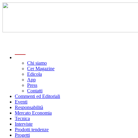
menu
Chi siamo
Cer Magazine
Edicola
App
Press
Contatti
Commenti ed Editoriali
Eventi
Responsabilità
Mercato Economia
Tecnica
Interviste
Prodotti tendenze
Progetti