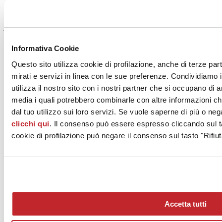
Progetti di I.M.S.O. S.r.l.
Al momento non è presente nessun progetto per l'azienda
selezionata
Informativa Cookie
Questo sito utilizza cookie di profilazione, anche di terze par
mirati e servizi in linea con le sue preferenze. Condividiamo i
utilizza il nostro sito con i nostri partner che si occupano di a
media i quali potrebbero combinarle con altre informazioni ch
dal tuo utilizzo sui loro servizi. Se vuole saperne di più o neg
clicchi qui
. Il consenso può essere espresso cliccando sul ta
cookie di profilazione può negare il consenso sul tasto "Rifiut
News
aziende
Articoli
Accetta tutti
Chi siamo