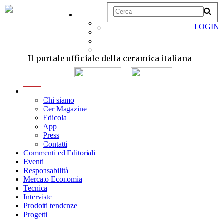
LOGIN
Il portale ufficiale della ceramica italiana
menu
Chi siamo
Cer Magazine
Edicola
App
Press
Contatti
Commenti ed Editoriali
Eventi
Responsabilità
Mercato Economia
Tecnica
Interviste
Prodotti tendenze
Progetti