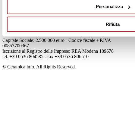
Mog 231/01
Personalizza
Privacy
Cookie Policy
Credits
Rifiuta
Edi.Cer S.p.a. Società unipersonale
Viale Monte Santo, 40 - 41049 Sassuolo (MO) - Italy
Capitale Sociale: 2.500.000 euro - Codice fiscale e P.IVA
00853700367
Iscrizione al Registro delle Imprese: REA Modena 189678
tel. +39 0536 804585 - fax +39 0536 806510
© Ceramica.info, All Rights Reserved.