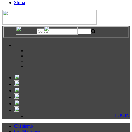
Storia
LOGIN
Chi siamo
Cer Magazine