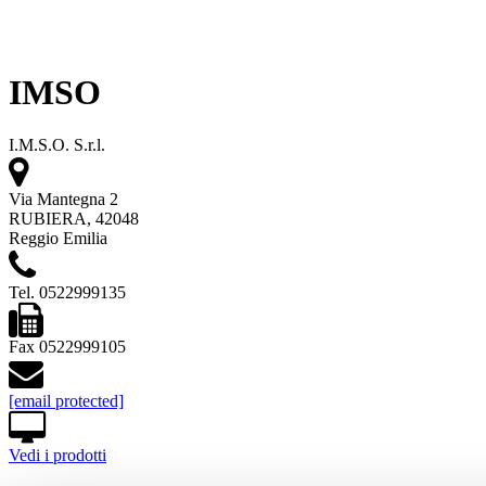
IMSO
I.M.S.O. S.r.l.
Via Mantegna 2
RUBIERA, 42048
Reggio Emilia
Tel. 0522999135
Fax 0522999105
[email protected]
Vedi i prodotti