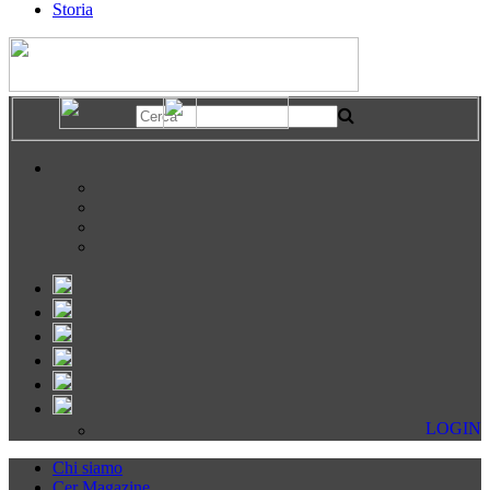
Storia
LOGIN
Chi siamo
Cer Magazine