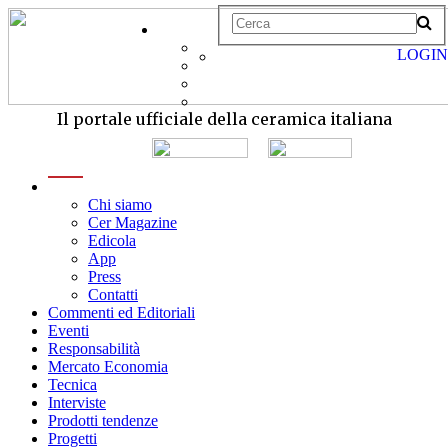
LOGIN
Il portale ufficiale della ceramica italiana
menu
Chi siamo
Cer Magazine
Edicola
App
Press
Contatti
Commenti ed Editoriali
Eventi
Responsabilità
Mercato Economia
Tecnica
Interviste
Prodotti tendenze
Progetti