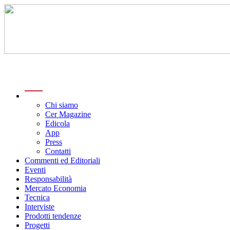
menu
Chi siamo
Cer Magazine
Edicola
App
Press
Contatti
Commenti ed Editoriali
Eventi
Responsabilità
Mercato Economia
Tecnica
Interviste
Prodotti tendenze
Progetti