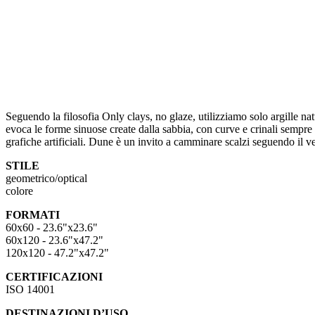
Seguendo la filosofia Only clays, no glaze, utilizziamo solo argille na
evoca le forme sinuose create dalla sabbia, con curve e crinali sempre
grafiche artificiali. Dune è un invito a camminare scalzi seguendo il 
STILE
geometrico/optical
colore
FORMATI
60x60 - 23.6"x23.6"
60x120 - 23.6"x47.2"
120x120 - 47.2"x47.2"
CERTIFICAZIONI
ISO 14001
DESTINAZIONI D’USO