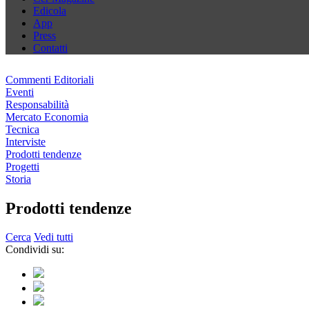
Edicola
App
Press
Contatti
Commenti Editoriali
Eventi
Responsabilità
Mercato Economia
Tecnica
Interviste
Prodotti tendenze
Progetti
Storia
Prodotti tendenze
Cerca
Vedi tutti
Condividi su: