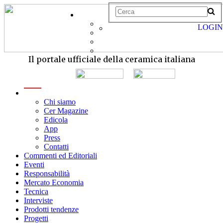
LOGIN
Il portale ufficiale della ceramica italiana
menu
Chi siamo
Cer Magazine
Edicola
App
Press
Contatti
Commenti ed Editoriali
Eventi
Responsabilità
Mercato Economia
Tecnica
Interviste
Prodotti tendenze
Progetti