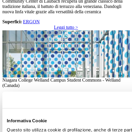
Community Center di Laubach recupera un grande classico della
tradizione italiana, il battuto di terrazzo alla veneziana. Dandogli
nuova linfa vitale grazie alla versatilità della ceramica
Superfici:
ERGON
Leggi tutto >
Niagara College Welland Campus Student Commons - Welland
(Canada)
I colori dell’Ontario
Il Niagara College Welland Campus Student Commons è il risultato
dell'estensione di un preesistente edificio degli anni Settanta. Il
Informativa Cookie
nuovo campus, su una superficie di 36mila metri quadrati, ha visto la
realizzazione di aule, aree di teamwork e collaborative space,
Questo sito utilizza cookie di profilazione, anche di terze par
un'area ristorazione, una sala per le attività degli studenti e gli uffici.