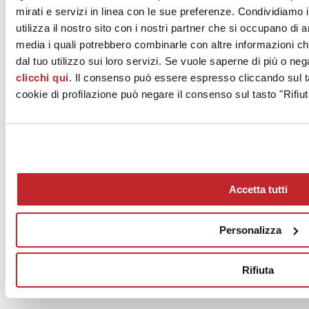
mirati e servizi in linea con le sue preferenze. Condividiamo i
Superfici:
utilizza il nostro sito con i nostri partner che si occupano di a
ERGON
media i quali potrebbero combinarle con altre informazioni ch
GAMBINI Tile on Tim
Leggi tutto >
dal tuo utilizzo sui loro servizi. Se vuole saperne di più o neg
clicchi qui
. Il consenso può essere espresso cliccando sul ta
cookie di profilazione può negare il consenso sul tasto "Rifiut
Accetta tutti
Personalizza
News
aziende
Rifiuta
Articoli