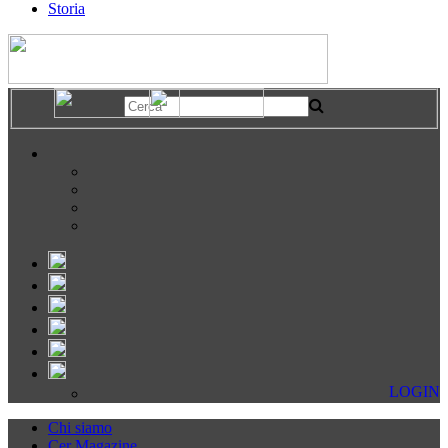
Storia
LOGIN
Chi siamo
Cer Magazine