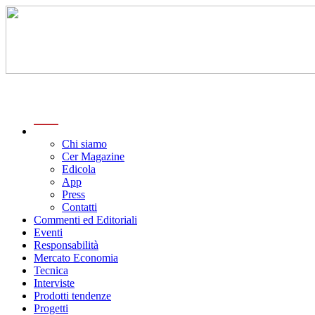
menu
Chi siamo
Cer Magazine
Edicola
App
Press
Contatti
Commenti ed Editoriali
Eventi
Responsabilità
Mercato Economia
Tecnica
Interviste
Prodotti tendenze
Progetti