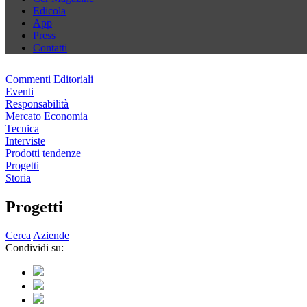
Edicola
App
Press
Contatti
Commenti Editoriali
Eventi
Responsabilità
Mercato Economia
Tecnica
Interviste
Prodotti tendenze
Progetti
Storia
Progetti
Cerca
Aziende
Condividi su: