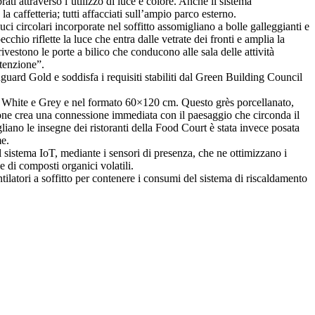
ati attraverso l’utilizzo di luce e colore. Anche il sistema
 caffetteria; tutti affacciati sull’ampio parco esterno.
uci circolari incorporate nel soffitto assomigliano a bolle galleggianti e
cchio riflette la luce che entra dalle vetrate dei fronti e amplia la
ivestono le porte a bilico che conducono alle sala delle attività
utenzione”.
enguard Gold e soddisfa i requisiti stabiliti dal Green Building Council
ori White e Grey e nel formato 60×120 cm. Questo grès porcellanato,
llezione crea una connessione immediata con il paesaggio che circonda il
gliano le insegne dei ristoranti della Food Court è stata invece posata
me.
l sistema IoT, mediante i sensori di presenza, che ne ottimizzano i
e di composti organici volatili.
tilatori a soffitto per contenere i consumi del sistema di riscaldamento