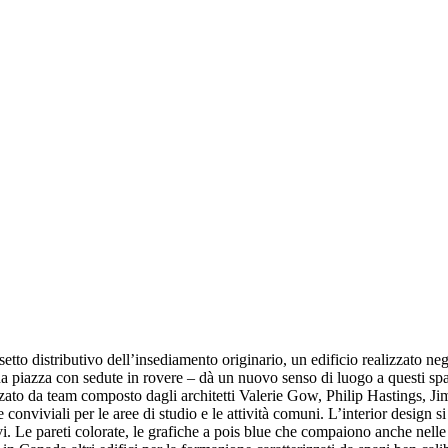
etto distributivo dell’insediamento originario, un edificio realizzato negl
na piazza con sedute in rovere – dà un nuovo senso di luogo a questi spaz
izzato da team composto dagli architetti Valerie Gow, Philip Hastings, Jim
 conviviali per le aree di studio e le attività comuni. L’interior design s
Le pareti colorate, le grafiche a pois blue che compaiono anche nelle vetr