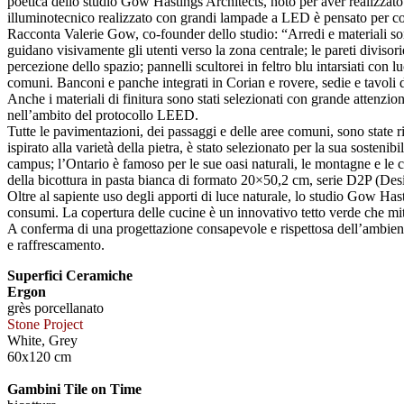
poetica dello studio Gow Hastings Architects, noto per aver realizzato in
illuminotecnico realizzato con grandi lampade a LED è pensato per contra
Racconta Valerie Gow, co-founder dello studio: “Arredi e materiali sono s
guidano visivamente gli utenti verso la zona centrale; le pareti divisorie
percezione dello spazio; pannelli scultorei in feltro blu intarsiati con
comuni. Banconi e panche integrati in Corian e rovere, sedie e tavoli 
Anche i materiali di finitura sono stati selezionati con grande attenzio
nell’ambito del protocollo LEED.
Tutte le pavimentazioni, dei passaggi e delle aree comuni, sono state
ispirato alla varietà della pietra, è stato selezionato per la sua sosteni
campus; l’Ontario è famoso per le sue oasi naturali, le montagne e le ca
della bicottura in pasta bianca di formato 20×50,2 cm, serie D2P (Des
Oltre al sapiente uso degli apporti di luce naturale, lo studio Gow Has
consumi. La copertura delle cucine è un innovativo tetto verde che mitiga
A conferma di una progettazione consapevole e rispettosa dell’ambiente, 
e raffrescamento.
Superfici Ceramiche
Ergon
grès porcellanato
Stone Project
White, Grey
60x120 cm
Gambini Tile on Time