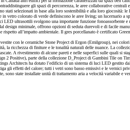
 Canada altri edifici per la formazione caratterizzati da spazi ben calibr
ddistinguere gli spazi di percorrenza, le aree collaborative centrali e la
tati selezionati in base alla loro sostenibilità e alla loro giocosità: le l
 in vetro colorato di verde definiscono le aree living; un lucernario a spe
 luci LED ultrasottili svolgono una importante funzione fonoassorbente e r
dal design minimale, offrono opzioni di seduta durevoli e di facile man
ne rispetto all’impatto ambientale. Il gres porcellanato è certificato Gre
 rivestite con le ceramiche Stone Project di Ergon (Emilgroup), nei col
bilità, la ricchezza di finiture e le tonalità naturali delle nuance. La co
scate. A rivestimento di alcune pareti e nelle superfici sulle quali si sta
ign 2 Positive), parte della collezione D_Project di Gambini Tile on Ti
tings Architects ha dotato l’edificio di un sistema di luci LED gestito da
 gli effetti del calore; tutti i vetri sono basso emissivi e le vernici priv
sono state installate unità di trattamento aria a velocità variabile e ven