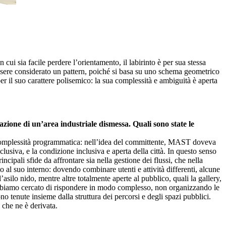
 cui sia facile perdere l’orientamento, il labirinto è per sua stessa
ò essere considerato un pattern, poiché si basa su uno schema geometrico
per il suo carattere polisemico: la sua complessità e ambiguità è aperta
azione di un’area industriale dismessa. Quali sono state le
ua complessità programmatica: nell’idea del committente, MAST doveva
lusiva, e la condizione inclusiva e aperta della città. In questo senso
ncipali sfide da affrontare sia nella gestione dei flussi, che nella
o al suo interno: dovendo combinare utenti e attività differenti, alcune
’asilo nido, mentre altre totalmente aperte al pubblico, quali la gallery,
 abbiamo cercato di rispondere in modo complesso, non organizzando le
o tenute insieme dalla struttura dei percorsi e degli spazi pubblici.
 che ne è derivata.