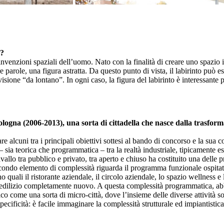
é?
invenzioni spaziali dell’uomo. Nato con la finalità di creare uno spazio in
tre parole, una figura astratta. Da questo punto di vista, il labirinto pu
isione “da lontano”. In ogni caso, la figura del labirinto è interessante 
ologna (2006-2013), una sorta di cittadella che nasce dalla trasform
 alcuni tra i principali obiettivi sottesi al bando di concorso e la s
ia teorica che programmatica – tra la realtà industriale, tipicamente esc
llo tra pubblico e privato, tra aperto e chiuso ha costituito una delle pri
 secondo elemento di complessità riguarda il programma funzionale ospitat
uali il ristorante aziendale, il circolo aziendale, lo spazio wellness e l
tipo edilizio completamente nuovo. A questa complessità programmatica,
o come una sorta di micro-città, dove l’insieme delle diverse attività son
ecificità: è facile immaginare la complessità strutturale ed impiantistica