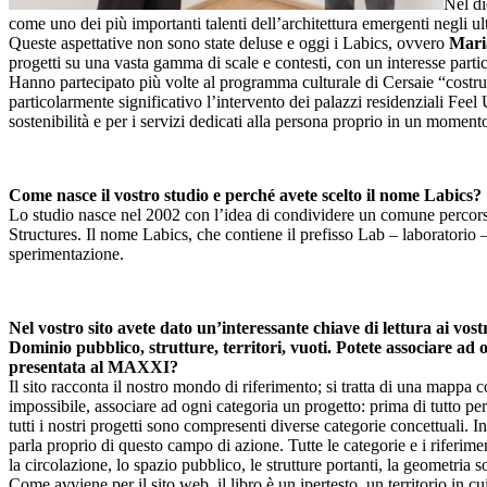
Nel di
come uno dei più importanti talenti dell’architettura emergenti negli
Queste aspettative non sono state deluse e oggi i Labics, ovvero
Mari
progetti su una vasta gamma di scale e contesti, con un interesse partic
Hanno partecipato più volte al programma culturale di Cersaie “costruir
particolarmente significativo l’intervento dei palazzi residenziali Fee
sostenibilità e per i servizi dedicati alla persona proprio in un momento 
Come nasce il vostro studio e perché avete scelto il nome Labics?
Lo studio nasce nel 2002 con l’idea di condividere un comune percorso d
Structures. Il nome Labics, che contiene il prefisso Lab – laboratorio –
sperimentazione.
Nel vostro sito avete dato un’interessante chiave di lettura ai vos
Dominio pubblico, strutture, territori, vuoti. Potete associare ad 
presentata al MAXXI?
Il sito racconta il nostro mondo di riferimento; si tratta di una mappa co
impossibile, associare ad ogni categoria un progetto: prima di tutto per
tutti i nostri progetti sono compresenti diverse categorie concettuali.
parla proprio di questo campo di azione. Tutte le categorie e i riferimen
la circolazione, lo spazio pubblico, le strutture portanti, la geometria s
Come avviene per il sito web, il libro è un ipertesto, un territorio in cu