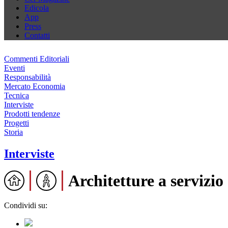
Edicola
App
Press
Contatti
Commenti Editoriali
Eventi
Responsabilità
Mercato Economia
Tecnica
Interviste
Prodotti tendenze
Progetti
Storia
Interviste
Architetture a servizio
Condividi su: