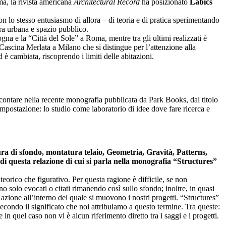
a, la rivista americana
Architectural Record
ha posizionato
Labics
 lo stesso entusiasmo di allora – di teoria e di pratica sperimentando
ura urbana e spazio pubblico.
na e la “Città del Sole” a Roma, mentre tra gli ultimi realizzati è
Cascina Merlata a Milano che si distingue per l’attenzione alla
d è cambiata, riscoprendo i limiti delle abitazioni.
ccontare nella recente monografia pubblicata da Park Books, dal titolo
 impostazione: lo studio come laboratorio di idee dove fare ricerca e
gura di sfondo, montatura telaio, Geometria, Gravità, Patterns,
 di questa relazione di cui si parla nella monografia “Structures”
 teorico che figurativo. Per questa ragione è difficile, se non
o solo evocati o citati rimanendo così sullo sfondo; inoltre, in quasi
azione all’interno del quale si muovono i nostri progetti. “Structures”
 secondo il significato che noi attribuiamo a questo termine. Tra queste:
 in quel caso non vi è alcun riferimento diretto tra i saggi e i progetti.