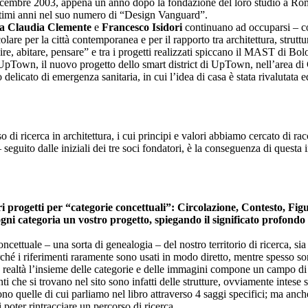
cembre 2003, appena un anno dopo la fondazione del loro studio a Rom
 ultimi anni nel suo numero di “Design Vanguard”.
a Claudia Clemente
e
Francesco Isidori
continuano ad occuparsi – con
olare per la città contemporanea e per il rapporto tra architettura, strutt
e, abitare, pensare” e tra i progetti realizzati spiccano il MAST di Bolog
l UpTown, il nuovo progetto dello smart district di UpTown, nell’area di 
delicato di emergenza sanitaria, in cui l’idea di casa è stata rivalutata e
i ricerca in architettura, i cui principi e valori abbiamo cercato di ra
 seguito dalle iniziali dei tre soci fondatori, è la conseguenza di questa
tri progetti per “categorie concettuali”: Circolazione, Contesto, Fi
ogni categoria un vostro progetto, spiegando il significato profondo
ncettuale – una sorta di genealogia – del nostro territorio di ricerca, sia
ché i riferimenti raramente sono usati in modo diretto, mentre spesso son
 In realtà l’insieme delle categorie e delle immagini compone un campo di 
ti che si trovano nel sito sono infatti delle strutture, ovviamente intese
ono quelle di cui parliamo nel libro attraverso 4 saggi specifici; ma anche
i poter rintracciare un percorso di ricerca.