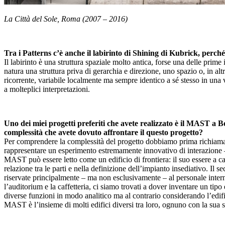
La Città del Sole, Roma (2007 – 2016)
Tra i Patterns c’è anche il labirinto di Shining di Kubrick, perch
Il labirinto è una struttura spaziale molto antica, forse una delle prime 
natura una struttura priva di gerarchia e direzione, uno spazio o, in al
ricorrente, variabile localmente ma sempre identico a sé stesso in una v
a molteplici interpretazioni.
Uno dei miei progetti preferiti che avete realizzato è il MAST a B
complessità che avete dovuto affrontare il questo progetto?
Per comprendere la complessità del progetto dobbiamo prima richiamare
rappresentare un esperimento estremamente innovativo di interazione – s
MAST può essere letto come un edificio di frontiera: il suo essere a cava
relazione tra le parti e nella definizione dell’impianto insediativo. Il
riservate principalmente – ma non esclusivamente – al personale interno q
l’auditorium e la caffetteria, ci siamo trovati a dover inventare un 
diverse funzioni in modo analitico ma al contrario considerando l’edific
MAST è l’insieme di molti edifici diversi tra loro, ognuno con la sua sp